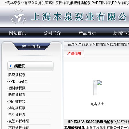
上海本泉泵业有限公司是供应高粘度插桶泵,氟塑料插桶泵,PVDF插桶泵,PP插桶泵
网站首页
公司简介
产品展示
新闻中
首页
>
产品展示
>
插桶泵
>
防爆插桶泵
产品信息
插桶泵
·防腐插桶泵
·PVDF插桶泵
·塑料插桶泵
·防爆插桶泵
·国产插桶泵
点击放大
·溶剂插桶泵
·电动插桶泵
·氟塑料插桶泵
HP-EX2-V+SS304防爆油桶泵
的详细资
氢氟酸插桶泵
上海本泉泵业有限公司是一
·不锈钢插桶泵