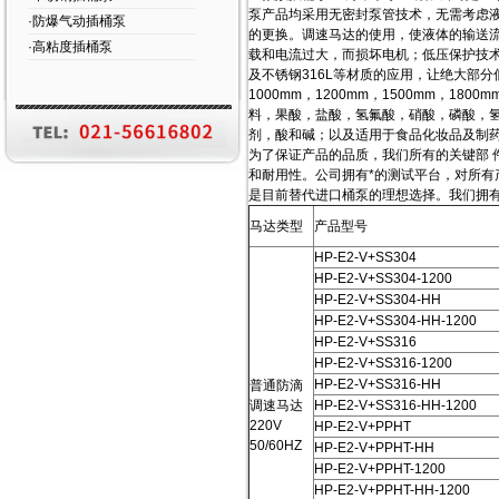
泵产品均采用无密封泵管技术，无需考虑
·防爆气动插桶泵
的更换。调速马达的使用，使液体的输送
·高粘度插桶泵
载和电流过大，而损坏电机；低压保护技术
及不锈钢316L等材质的应用，让绝大部
1000mm，1200mm，1500mm
料，果酸，盐酸，氢氟酸，硝酸，磷酸，
剂，酸和碱；以及适用于食品化妆品及制
为了保证产品的品质，我们所有的关键部 
和耐用性。公司拥有*的测试平台，对所有
是目前替代进口桶泵的理想选择。我们拥
马达类型
产品型号
HP-E2-V+SS304
HP-E2-V+SS304-1200
HP-E2-V+SS304-HH
HP-E2-V+SS304-HH-1200
HP-E2-V+SS316
HP-E2-V+SS316-1200
HP-E2-V+SS316-HH
普通防滴
调速马达
HP-E2-V+SS316-HH-1200
220V
HP-E2-V+PPHT
50/60HZ
HP-E2-V+PPHT-HH
HP-E2-V+PPHT-1200
HP-E2-V+PPHT-HH-1200