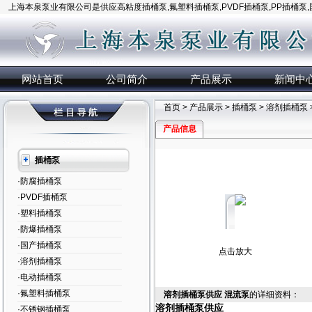
上海本泉泵业有限公司是供应高粘度插桶泵,氟塑料插桶泵,PVDF插桶泵,PP插桶泵
网站首页
公司简介
产品展示
新闻中
首页
>
产品展示
>
插桶泵
>
溶剂插桶泵
产品信息
插桶泵
·防腐插桶泵
·PVDF插桶泵
·塑料插桶泵
·防爆插桶泵
·国产插桶泵
点击放大
·溶剂插桶泵
·电动插桶泵
·氟塑料插桶泵
溶剂插桶泵供应 混流泵
的详细资料：
溶剂插桶泵供应
·不锈钢插桶泵