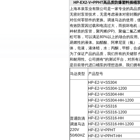
HP-EX2-V+PPHT高品质防爆塑料插桶
上海本泉泵业有限公司是一家专业的高品质
无密封泵管技术，无需考虑液体对密封圈
对任何零部件的更换。调速马达的使用，
有效防置因过载和电流过大，而损坏电机
种材质的泵管，聚丙烯(PP)、聚偏二氟乙
松可靠，可以满足80%以上的场合的应用。泵
易燃性的液体。如醋酸、阿摩尼亚（氨）
体，皂液，液体蜡，水；丙酮，甲醇，合
为了保证产品的品质，我们所有的关键部 
和耐用性。公司拥有*的测试平台，对所有
是目前替代进口桶泵的理想选择。我们拥
马达类型
产品型号
HP-E2-V+SS304
HP-E2-V+SS304-1200
HP-E2-V+SS304-HH
HP-E2-V+SS304-HH-1200
HP-E2-V+SS316
HP-E2-V+SS316-1200
HP-E2-V+SS316-HH
普通防滴
调速马达
HP-E2-V+SS316-HH-1200
220V
HP-E2-V+PPHT
50/60HZ
HP-E2-V+PPHT-HH