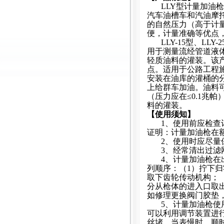
LLY
型计量加油枪
汽车油槽车和汽油摩
的自然压力
（
高于计
便，计量准确等优点
LLY-15
型、
LLY-2
用于测量流经管道液
轻质油料的灌装。该
点。适用于公路工程
安装在油库的灌桶的
上给群车加油。油料
（压力应在
≤0.1
兆帕
料的灌装。
【使用须知】
1
、使用前应检查
证明：
计量加油枪
在
2
、使用时应尽量
3
、经常清出过滤
4
、
计量加油枪
在
列顺序：（
1
）拧下归
取下齿轮传动机构；
分从枪体的进入口取
如修理更换阀门胶垫
5
、
计量加油枪
使
可以利用调节装置进
丝堵。当表慢时，顺