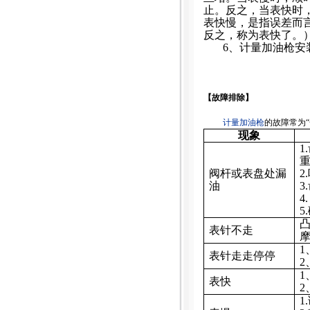
止。反之，当表快时
表快慢，是指误差而
反之，称为表快了。
6
、计量加油枪安
【故障排除】
计量加油枪
的故障常为
“
现象
1.
阀杆或表盘处漏
2.
油
3.
4
5.
表针不走
1
表针走走停停
2
1
表快
2
1.