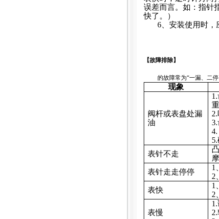
误差而言。如：指针
快了。）
6
、安装使用时，
【故障排除】
的故障常为
“
一漏、二停
现象
1.
阀杆或表盘处漏
2.
油
3.
4
5.
表针不走
1
表针走走停停
2
1
表快
2
1.
表慢
2.