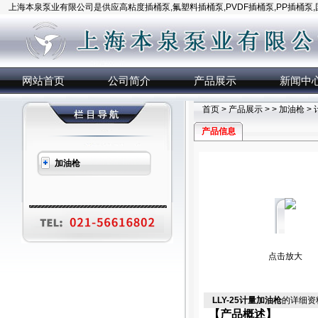
上海本泉泵业有限公司是供应高粘度插桶泵,氟塑料插桶泵,PVDF插桶泵,PP插桶泵
网站首页
公司简介
产品展示
新闻中
首页
>
产品展示
> >
加油枪
>
产品信息
加油枪
点击放大
LLY-25计量加油枪
的详细资
【产品概述】