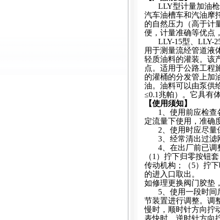
LLY
型计量加油枪
汽车油槽车和汽油摩
的自然压力
（
高于计
便，计量准确等优点
LLY-15
型、
LLY-2
用于测量流经管道液
轻质油料的灌装。该
点。适用于公路工程
的灌桶的分发管上加
油。油料可以由泵供
≤0.1
兆帕）。它具有
【使用须知】
1
、使用前应检查
定流量下使用，准确
2
、使用时应尽量
3
、经常清出过滤
4
、
在出厂前已调
（
1
）拧下归零按钮套
传动机构；（
5
）拧下
的进入口取出。
如修理更换阀门胶垫
5
、
使用一段时间
节装置进行调整。调
慢时，顺时针方向拧
表快时，逆时针方向