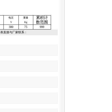
累积计
电压
重量
数范围
V
Kg
380
75
999
下表直接与厂家联系：