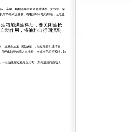
车队、车辆、船舶等单位吸送各种油料，如汽油、柴
机与
25
毫米
流量表，有电源时可电动加油，无电源
当油箱加满油料后，要关闭油枪
起自动作用，将油料自行回流到
作，油液由油池（或油桶），经过油管
11
滤清器
，且经出油管
10
流入出油枪，当油枪手柄捏紧时，油
，一旦油压超过额定压力时，泵内溢流阀自动工