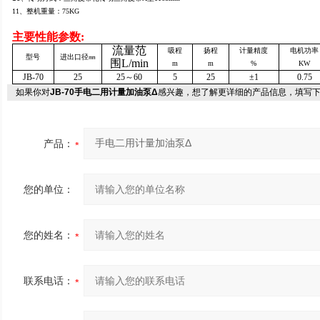
11
、整机重量：
75KG
主要性能参数
:
流量范
吸程
扬程
计量精度
电机功率
型号
进出口径㎜
围
L/min
m
m
%
KW
JB-70
25
25
～
60
5
25
±1
0.75
如果你对
JB-70手电二用计量加油泵Δ
感兴趣，想了解更详细的产品信息，填写
产品：
您的单位：
您的姓名：
联系电话：