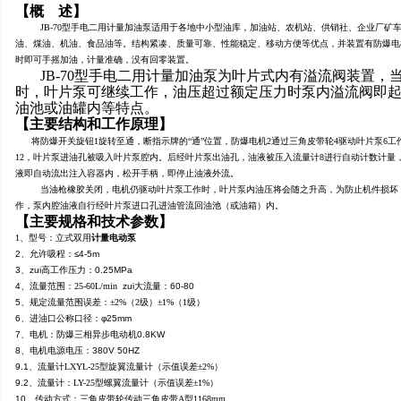
【概
述】
JB-70
型手电二用计量加油泵适用于各地中小型油库，加油站、农机站、供销社、企业厂矿
油、煤油、机油、食品油等。结构紧凑、质量可靠、性能稳定、移动方便等优点，并装置有防爆电
时即可手摇加油，计量准确，没有回零装置。
JB-70
型手电二用计量加油泵为叶片式内有溢流阀装置，
时，叶片泵可继续工作，油压超过额定压力时泵内溢流阀即
油池或油罐内等特点。
【主要结构和工作原理】
将防爆开关旋钮
1
旋转至通，断指示牌的
“
通
”
位置，防爆电机
2
通过三角皮带轮
4
驱动叶片泵
6
工
12
，叶片泵进油孔被吸入叶片泵腔内。后经叶片泵出油孔，油液被压入流量计
8
进行自动计数计量
液即自动流出注入容器内，松开手柄，即停止油液外流。
当油枪橡胶关闭，电机仍驱动叶片泵工作时，叶片泵内油压将会随之升高，为防止机件损坏
作，泵内腔油液自行经叶片泵进口孔进油管流回油池（或油箱）内。
【
主要规格和技术参数
】
1
、型号：立式双用
计量电动泵
2、允许吸程：≤4
-5m
3、zui高工作压力：0.25MPa
4
、流量范围：
25
-60L
/min
zui大流量：60-80
5
、规定流量范围误差：
±2%
（
2
级）
±1%
（
1
级）
6、进油口公称口径：φ
25mm
7、电机：防爆三相异步电动机0.8KW
8、电机电源电压：380V 50HZ
9.1
、流量计
LXYL-25
型旋翼流量计（示值误差
±2%
）
9.2、流量计：
LY-25
型螺翼流量计（示值误差
±1%
）
10、传动方式：三角皮带轮传动三角皮带
A
型
1168mm