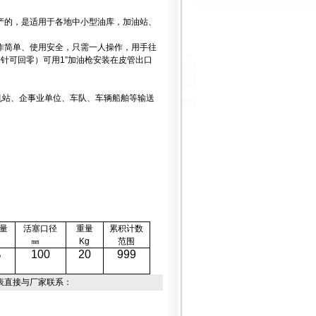
生产的，是适用于各地中小型油库，加油站、
操作简单、使用安全，只需一人操作，用手往
针可回零）可用1”加油枪安装在皮管出口
机站、企事业单位、车队、车辆船舶等输送
流量
活塞口径
重量
累积计数
㎜
Kg
范围
%
100
20
999
表直接与厂家联系：