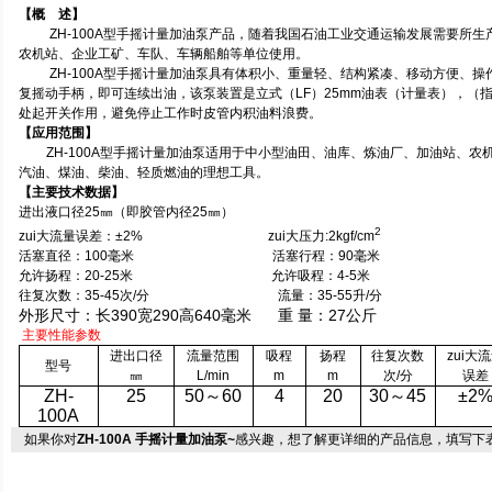
【概
述】
ZH-100A型手摇计量加油泵产品，随着我国石油工业交通运输发展需要所
农机站、企业工矿、车队、车辆船舶等单位使用。
ZH-100A型手摇计量加油泵具有体积小、重量轻、结构紧凑、移动方便、
复摇动手柄，即可连续出油，该泵装置是立式（LF）25mm油表（计量表），（指
处起开关作用，避免停止工作时皮管内积油料浪费。
【应用范围】
ZH-100A
型手摇计量加油泵适用于中小型油田、油库、炼油厂、加油站、农
汽油、煤油、柴油、轻质燃油的理想工具。
【主要技术数据】
进出液口径25㎜
（即胶管内径25㎜）
2
zui大流量误差：
±2%
zui大压力:2kgf/cm
活塞直径：
100毫米
活塞行程：90毫米
允许扬程：
20-25
米
允许吸程：4-5
米
往复次数：
35-45次/分
流量：35-55
升
/
分
外形尺寸：长390宽290高640毫米
重 量：27公斤
主要性能参数
进出口径
流量范围
吸程
扬程
往复次数
zui大
型号
㎜
L/min
m
m
次/分
误差
ZH-
25
50
～60
4
20
30
～45
±2
100A
如果你对
ZH-100A 手摇计量加油泵~
感兴趣，想了解更详细的产品信息，填写下