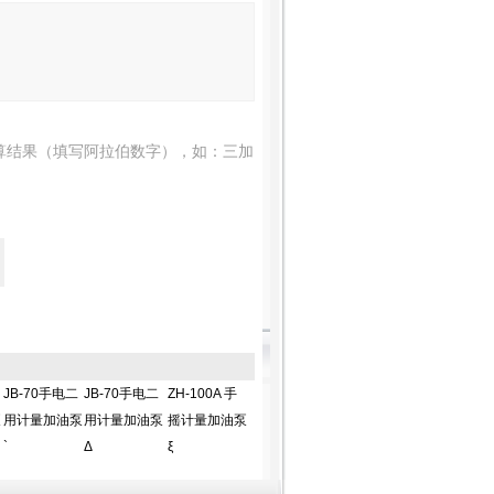
算结果（填写阿拉伯数字），如：三加
JB-70手电二
JB-70手电二
ZH-100A 手
泵
用计量加油泵
用计量加油泵
摇计量加油泵
`
Δ
ξ