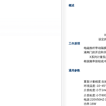
概述
设定
工作原理
电磁推杆带动隔膜
液阀门的开启和
X系列计量泵的额
根据频率按钮或冲
通用参数
重复计量精度:在
环境温度:-10~45
介质粒度:小于1m
介质粘度:小于800
电源:220V50HZ-
功率:16W