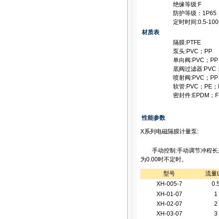
绝缘等级:F
防护等级：1P65
定时时间:0.5-10
材质表
隔膜:PTFE
泵头:PVC；PP
单向阀:PVC；PP
底阀过滤器:PVC
喷射阀:PVC；PP
软管:PVC；PE；
密封件:EPDM；F
性能参数
X系列电磁隔膜计量泵:
手动控制:手动调节冲程长度
为0.00时不定时。
型号
流量L
XH-005-7
0.
XH-01-07
1
XH-02-07
2
XH-03-07
3