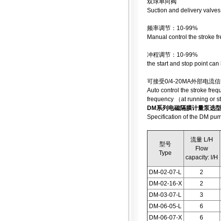
双球单向阀
Suction and delivery valves
频率调节：10-99%
Manual control the stroke 
冲程调节：10-99%
the start and stop point ca
可接受0/4-20MA外部
Auto control the stroke fre
frequency （at running or s
DM系列电磁隔膜计量泵选
Specification of the DM pu
流量 L/H
型号
Flow
Type
capacity: l/H
DM-02-07-L
2
DM-02-16-X
2
DM-03-07-L
3
DM-06-05-L
6
DM-06-07-X
6