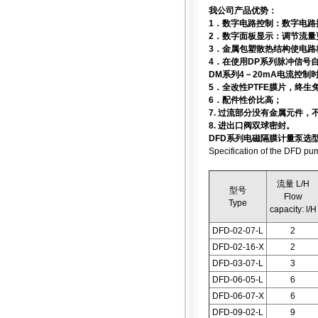
我公司产品优势：
1．数字电路控制：数字电路
2．数字面板显示：调节流
3．金属包塑散热结构使电路
4．在使用DP系列脉冲信号
DM系列4－20mA电流控
5．全改性PTFE膜片，终生
6．配件性价比高；
7. 过流部分没有金属元件
8. 进出口阀双球密封。
DFD系列电磁隔膜计量泵选
Specification of the DFD pu
流量 L/H
型号
Flow
Type
capacity: l/H
DFD-02-07-L
2
DFD-02-16-X
2
DFD-03-07-L
3
DFD-06-05-L
6
DFD-06-07-X
6
DFD-09-02-L
9