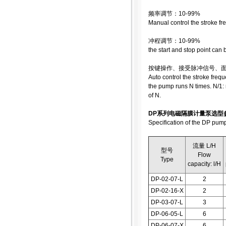
频率调节：10-99%
Manual control the stroke f
冲程调节：10-99%
the start and stop point can
按键操作、接受脉冲信号、
Auto control the stroke fre
the pump runs N times. N/1:
of N.
DP系列电磁隔膜计量泵选型
Specification of the DP pum
流量 L/H
型号
Flow
Type
capacity: l/H
DP-02-07-L
2
DP-02-16-X
2
DP-03-07-L
3
DP-06-05-L
6
DP-06-07-X
6