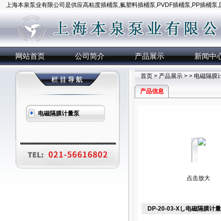
上海本泉泵业有限公司是供应高粘度插桶泵,氟塑料插桶泵,PVDF插桶泵,PP插桶泵
网站首页
公司简介
产品展示
新闻中
首页
>
产品展示
> >
电磁隔膜
产品信息
电磁隔膜计量泵
点击放大
DP-20-03-Xし电磁隔膜计