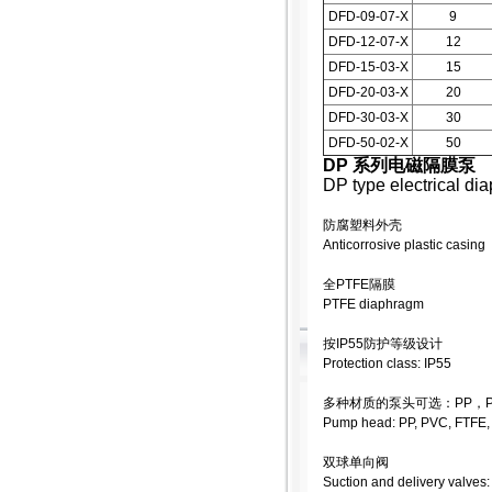
DFD-09-07-X
9
DFD-12-07-X
12
DFD-15-03-X
15
DFD-20-03-X
20
DFD-30-03-X
30
DFD-50-02-X
50
DP 系列电磁隔膜泵
DP type electrical d
防腐塑料外壳
Anticorrosive plastic casing
全PTFE隔膜
PTFE diaphragm
按IP55防护等级设计
Protection class: IP55
多种材质的泵头可选：PP，PV
Pump head: PP, PVC, FTFE
双球单向阀
Suction and delivery valves: