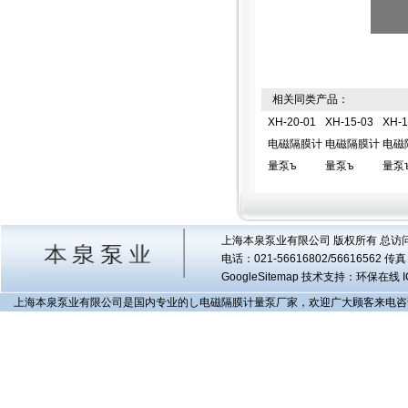
相关同类产品：
XH-20-01
XH-15-03
XH-1
电磁隔膜计
电磁隔膜计
电磁
量泵ъ
量泵ъ
量泵
上海本泉泵业有限公司 版权所有 总访
电话：021-56616802/56616562 
GoogleSitemap
技术支持：环保在线 I
上海本泉泵业有限公司是国内专业的し电磁隔膜计量泵厂家，欢迎广大顾客来电咨