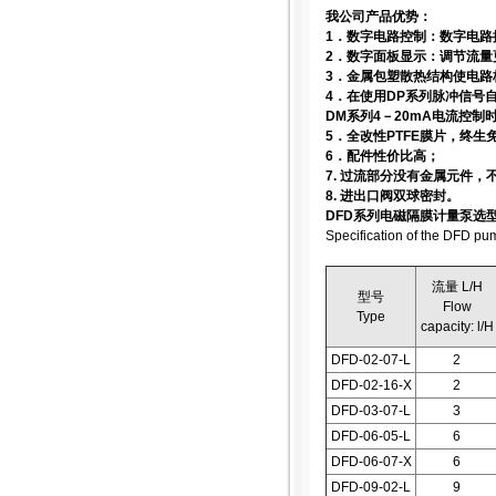
我公司产品优势：
1．数字电路控制：数字电路
2．数字面板显示：调节流
3．金属包塑散热结构使电路
4．在使用DP系列脉冲信号
DM系列4－20mA电流控
5．全改性PTFE膜片，终生
6．配件性价比高；
7. 过流部分没有金属元件
8. 进出口阀双球密封。
DFD系列电磁隔膜计量泵选
Specification of the DFD pu
流量 L/H
型号
Flow
Type
capacity: l/H
DFD-02-07-L
2
DFD-02-16-X
2
DFD-03-07-L
3
DFD-06-05-L
6
DFD-06-07-X
6
DFD-09-02-L
9