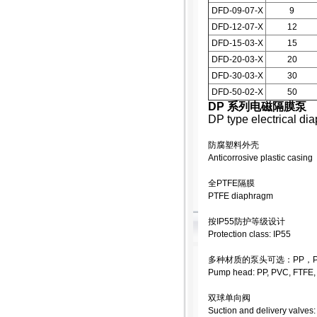
DFD-09-07-X
9
DFD-12-07-X
12
DFD-15-03-X
15
DFD-20-03-X
20
DFD-30-03-X
30
DFD-50-02-X
50
DP 系列电磁隔膜泵
DP type electrical d
防腐塑料外壳
Anticorrosive plastic casing
全PTFE隔膜
PTFE diaphragm
按IP55防护等级设计
Protection class: IP55
多种材质的泵头可选：PP，PV
Pump head: PP, PVC, FTFE
双球单向阀
Suction and delivery valves: