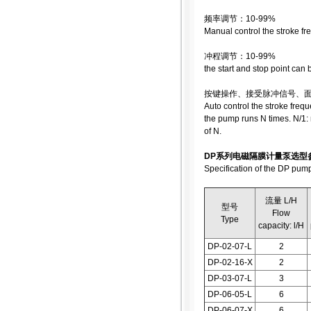
频率调节：10-99%
Manual control the stroke f
冲程调节：10-99%
the start and stop point can
按键操作、接受脉冲信号、
Auto control the stroke fre
the pump runs N times. N/1:
of N.
DP系列电磁隔膜计量泵选型
Specification of the DP pum
流量 L/H
型号
Flow
Type
capacity: l/H
DP-02-07-L
2
DP-02-16-X
2
DP-03-07-L
3
DP-06-05-L
6
DP-06-07-X
6