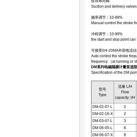
双球单向阀
Suction and delivery valves
频率调节：10-99%
Manual control the stroke 
冲程调节：10-99%
the start and stop point ca
可接受0/4-20MA外部
Auto control the stroke fre
frequency （at running or s
DM系列电磁隔膜计量泵选
Specification of the DM pu
流量 L/H
型号
Flow
Type
capacity: l/H
DM-02-07-L
2
DM-02-16-X
2
DM-03-07-L
3
DM-06-05-L
6
DM-06-07-X
6