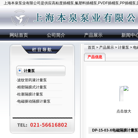
上海本泉泵业有限公司是供应高粘度插桶泵,氟塑料插桶泵,PVDF插桶泵,PP插桶泵
网站首页
公司简介
产品展示
新闻中
首页
>
产品展示
>
计量泵
>
电
产品信息
计量泵
·波纹管药液计量泵
·精密隔膜式计量泵
·柱塞隔膜计量泵
·电磁驱动隔膜计量泵
点击放大
DP-15-03-X电磁隔膜计量