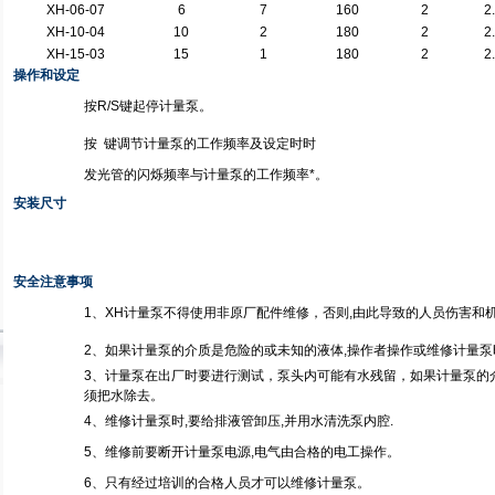
XH-06-07
6
7
160
2
2
XH-10-04
10
2
180
2
2
XH-15-03
15
1
180
2
2
操作和设定
按R/S键起停计量泵。
按
键调节计量泵的工作频率及设定时时
发光管的闪烁频率与计量泵的工作频率*。
安装尺寸
安全注意事项
1、XH计量泵不得使用非原厂配件维修，否则,由此导致的人员伤害和
2、如果计量泵的介质是危险的或未知的液体,操作者操作或维修计量泵
3、计量泵在出厂时要进行测试，泵头内可能有水残留，如果计量泵的
须把水除去。
4、维修计量泵时,要给排液管卸压,并用水清洗泵内腔.
5、维修前要断开计量泵电源,电气由合格的电工操作。
6、只有经过培训的合格人员才可以维修计量泵。