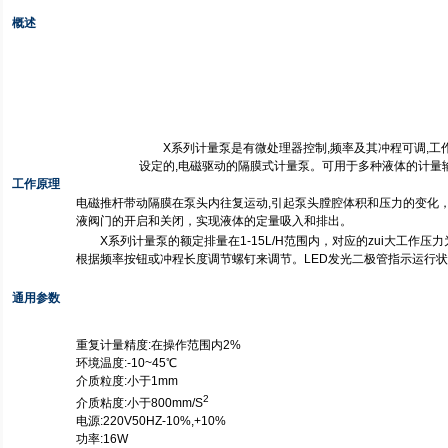
概述
X系列计量泵是有微处理器控制,频率及其冲程可调,工
设定的,电磁驱动的隔膜式计量泵。可用于多种液体的计量
工作原理
电磁推杆带动隔膜在泵头内往复运动,引起泵头膛腔体积和压力的变化
液阀门的开启和关闭，实现液体的定量吸入和排出。
X系列计量泵的额定排量在1-15L/H范围内，对应的zui大工作压力为
根据频率按钮或冲程长度调节螺钉来调节。LED发光二极管指示运行
通用参数
重复计量精度:在操作范围内2%
环境温度:-10~45℃
介质粒度:小于1mm
2
介质粘度:小于800mm/S
电源:220V50HZ-10%,+10%
功率:16W