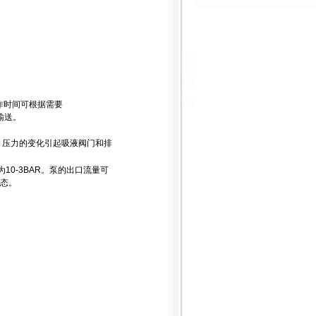
作时间可根据需要
输送。
，压力的变化引起吸液阀门和排
10-3BAR。泵的出口流量可
状态。