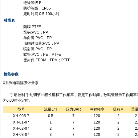
绝缘等级:F
防护等级：1P65
定时时间:0.5-100小时
材质表
隔膜:PTFE
泵头:PVC；PP
单向阀:PVC；PP
底阀过滤器:PVC；PP
喷射阀:PVC；PP
软管:PVC；PE；PTFE
密封件:EPDM；FPM；PTFE
性能参数
X系列电磁隔膜计量泵:
手动控制:手动调节冲程长度和工作频率，设定工作时间，数码管显示工作频率和设
为0.00时不定时。
型号
流量L/H
压力BAR
冲程频率
吸程M
重量
XH-005-7
0.5
7
120
2
2
XH-01-07
1
7
120
2
2
XH-02-07
2
7
120
2
2
XH-03-07
3
7
120
2
2