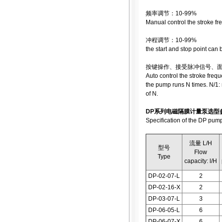
频率调节：10-99%
Manual control the stroke f
冲程调节：10-99%
the start and stop point can
按键操作、接受脉冲信号、
Auto control the stroke fre
the pump runs N times. N/1:
of N.
DP系列电磁隔膜计量泵选型
Specification of the DP pum
流量 L/H
型号
Flow
Type
capacity: l/H
DP-02-07-L
2
DP-02-16-X
2
DP-03-07-L
3
DP-06-05-L
6
DP-06-07-X
6