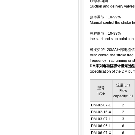
双球单向阀
Suction and delivery valves
频率调节：10-99%
Manual control the stroke 
冲程调节：10-99%
the start and stop point ca
可接受0/4-20MA外部
Auto control the stroke fre
frequency （at running or s
DM系列电磁隔膜计量泵选
Specification of the DM pu
流量 L/H
型号
Flow
Type
capacity: l/H
DM-02-07-L
2
DM-02-16-X
2
DM-03-07-L
3
DM-06-05-L
6
DM-06-07-X
6