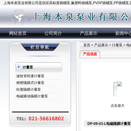
上海本泉泵业有限公司是供应高粘度插桶泵,氟塑料插桶泵,PVDF插桶泵,PP插桶泵
网站首页
公司简介
产品展示
新闻中
首页
>
产品展示
>
计量泵
>
电
产品信息
计量泵
·波纹管药液计量泵
·精密隔膜式计量泵
·柱塞隔膜计量泵
·电磁驱动隔膜计量泵
点击放大
DP-09-03-L电磁隔膜计量