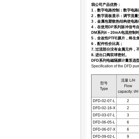
我公司产品优势：
1．数字电路控制：数字电路
2．数字面板显示：调节流
3．金属包塑散热结构使电路
4．在使用DP系列脉冲信号
DM系列4－20mA电流控
5．全改性PTFE膜片，终生
6．配件性价比高；
7. 过流部分没有金属元件
8. 进出口阀双球密封。
DFD系列电磁隔膜计量泵选
Specification of the DFD pu
流量 L/H
型号
Flow
Type
capacity: l/H
DFD-02-07-L
2
DFD-02-16-X
2
DFD-03-07-L
3
DFD-06-05-L
6
DFD-06-07-X
6
DFD-09-02-L
9