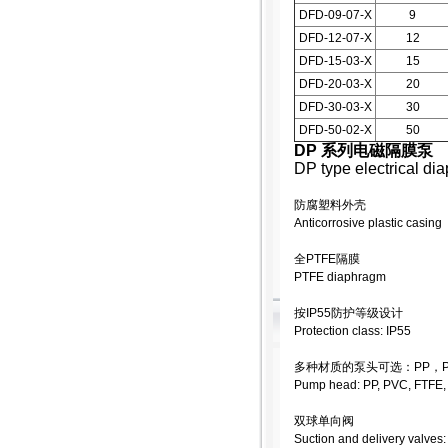
DFD-09-07-X
9
DFD-12-07-X
12
DFD-15-03-X
15
DFD-20-03-X
20
DFD-30-03-X
30
DFD-50-02-X
50
DP 系列电磁隔膜泵
DP type electrical d
防腐塑料外壳
Anticorrosive plastic casing
全PTFE隔膜
PTFE diaphragm
按IP55防护等级设计
Protection class: IP55
多种材质的泵头可选：PP，PV
Pump head: PP, PVC, FTFE
双球单向阀
Suction and delivery valves: