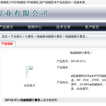
桶泵,PVDF插桶泵,PP插桶泵,国产插桶泵等产品的国内一流服务商。
产品展示
新闻中心
技术文章
客户留言
首页
>
产品展示
>
计量泵
>
电磁驱动隔膜计量泵
> 电磁隔膜计量泵ㄙ
产品信息
电磁隔膜计量泵ㄙ
产品型号：
DP-02-07-L
产品报价：
●防腐塑料外壳●全PTFE隔
选：PP，PVC，PTFE，S
产品特点：
调节：10-99%●按键操
点击放大
器，自动调节。
DP-02-07-L电磁隔膜计量泵ㄙ
的详细资料：