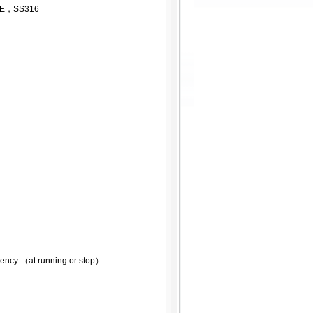
，SS316
uency （at running or stop）.