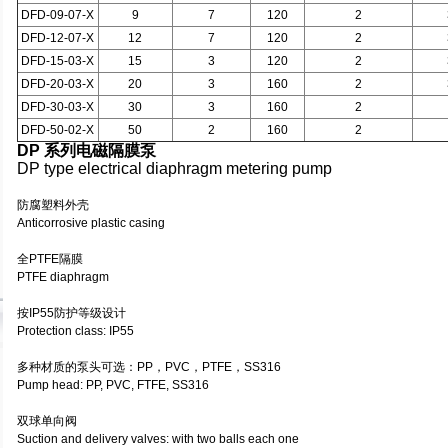
DFD-09-07-X
9
7
120
2
DFD-12-07-X
12
7
120
2
DFD-15-03-X
15
3
120
2
DFD-20-03-X
20
3
160
2
DFD-30-03-X
30
3
160
2
DFD-50-02-X
50
2
160
2
DP 系列电磁隔膜泵
DP type electrical diaphragm metering pump
防腐塑料外壳
Anticorrosive plastic casing
全PTFE隔膜
PTFE diaphragm
按IP55防护等级设计
Protection class: IP55
多种材质的泵头可选：PP，PVC，PTFE，SS316
Pump head: PP, PVC, FTFE, SS316
双球单向阀
Suction and delivery valves: with two balls each one