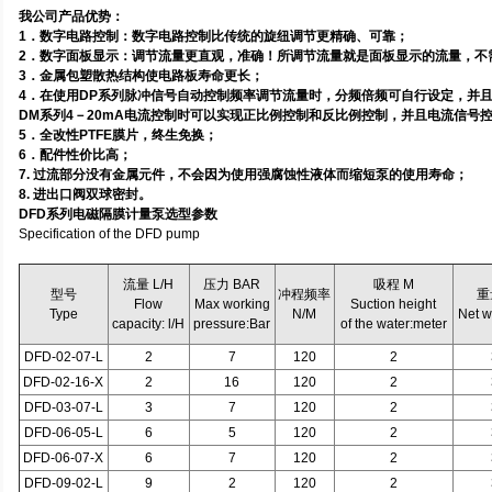
我公司产品优势：
1．数字电路控制：数字电路控制比传统的旋纽调节更精确、可靠；
2．数字面板显示：调节流量更直观，准确！所调节流量就是面板显示的流量，不
3．金属包塑散热结构使电路板寿命更长；
4．在使用DP系列脉冲信号自动控制频率调节流量时，分频倍频可自行设定，并且
DM系列4－20mA电流控制时可以实现正比例控制和反比例控制，并且电流信号
5．全改性PTFE膜片，终生免换；
6．配件性价比高；
7. 过流部分没有金属元件，不会因为使用强腐蚀性液体而缩短泵的使用寿命；
8. 进出口阀双球密封。
DFD系列电磁隔膜计量泵选型参数
Specification of the DFD pump
流量 L/H
压力 BAR
吸程 M
型号
冲程频率
重
Flow
Max working
Suction height
Type
N/M
Net w
capacity: l/H
pressure:Bar
of the water:meter
DFD-02-07-L
2
7
120
2
DFD-02-16-X
2
16
120
2
DFD-03-07-L
3
7
120
2
DFD-06-05-L
6
5
120
2
DFD-06-07-X
6
7
120
2
DFD-09-02-L
9
2
120
2