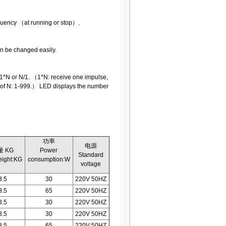
quency （at running or stop）.
an be changed easily.
 1*N or N/1. （1*N: receive one impulse,
 of N: 1-999.） LED displays the number
功率
电源
量 KG
Power
Standard
eight:KG
consumption:W
voltage
3.5
30
220V 50HZ
3.5
65
220V 50HZ
3.5
30
220V 50HZ
3.5
30
220V 50HZ
3.5
65
220V 50HZ