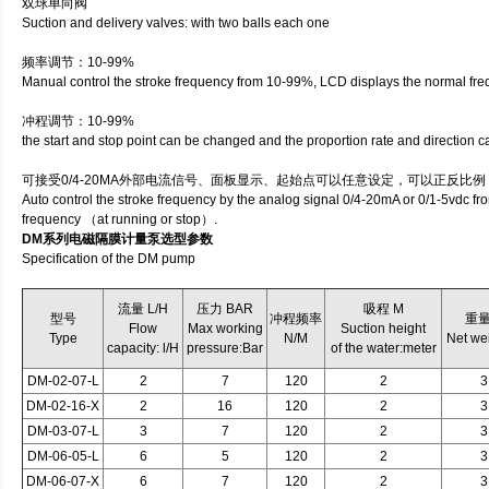
双球单向阀
Suction and delivery valves: with two balls each one
频率调节：10-99%
Manual control the stroke frequency from 10-99%, LCD displays the normal fr
冲程调节：10-99%
the start and stop point can be changed and the proportion rate and direction 
可接受0/4-20MA外部电流信号、面板显示、起始点可以任意设定，可以正反比
Auto control the stroke frequency by the analog signal 0/4-20mA or 0/1-5vdc f
frequency （at running or stop）.
DM系列电磁隔膜计量泵选型参数
Specification of the DM pump
流量 L/H
压力 BAR
吸程 M
型号
冲程频率
重量
Flow
Max working
Suction height
Type
N/M
Net we
capacity: l/H
pressure:Bar
of the water:meter
DM-02-07-L
2
7
120
2
3
DM-02-16-X
2
16
120
2
3
DM-03-07-L
3
7
120
2
3
DM-06-05-L
6
5
120
2
3
DM-06-07-X
6
7
120
2
3