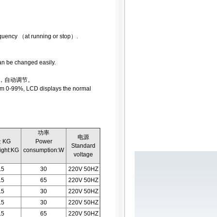
equency （at running or stop）.
can be changed easily.
例，自动调节。
rom 0-99%, LCD displays the normal
功率
电源
 KG
Power
Standard
ight:KG
consumption:W
voltage
.5
30
220V 50HZ
.5
65
220V 50HZ
.5
30
220V 50HZ
.5
30
220V 50HZ
.5
65
220V 50HZ