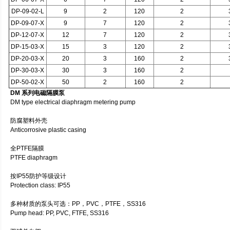
DP-09-02-L
9
2
120
2
DP-09-07-X
9
7
120
2
DP-12-07-X
12
7
120
2
DP-15-03-X
15
3
120
2
DP-20-03-X
20
3
160
2
DP-30-03-X
30
3
160
2
DP-50-02-X
50
2
160
2
DM 系列电磁隔膜泵
DM type electrical diaphragm metering pump
防腐塑料外壳
Anticorrosive plastic casing
全PTFE隔膜
PTFE diaphragm
按IP55防护等级设计
Protection class: IP55
多种材质的泵头可选：PP，PVC，PTFE，SS316
Pump head: PP, PVC, FTFE, SS316