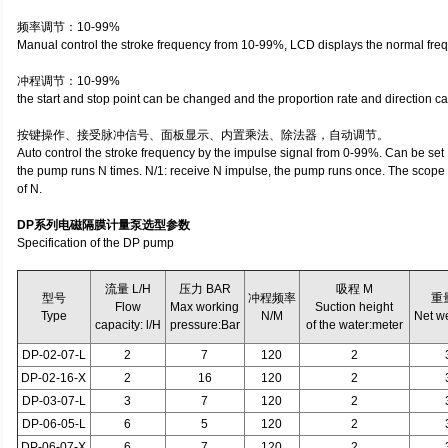
频率调节：10-99%
Manual control the stroke frequency from 10-99%, LCD displays the normal fre
冲程调节：10-99%
the start and stop point can be changed and the proportion rate and direction c
按键操作、接受脉冲信号、面板显示、内置乘法、除法器，自动调节。
Auto control the stroke frequency by the impulse signal from 0-99%. Can be set
the pump runs N times. N/1: receive N impulse, the pump runs once. The scope
of N.
DP系列电磁隔膜计量泵选型参数
Specification of the DP pump
流量 L/H
压力 BAR
吸程 M
型号
冲程频率
重
Flow
Max working
Suction height
Type
N/M
Net w
capacity: l/H
pressure:Bar
of the water:meter
DP-02-07-L
2
7
120
2
DP-02-16-X
2
16
120
2
DP-03-07-L
3
7
120
2
DP-06-05-L
6
5
120
2
DP-06-07-X
6
7
120
2