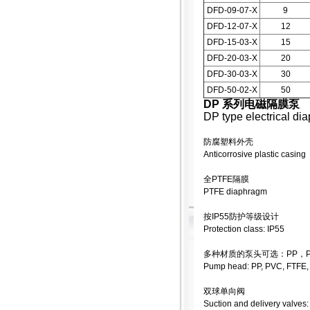
DFD-09-07-X
9
DFD-12-07-X
12
DFD-15-03-X
15
DFD-20-03-X
20
DFD-30-03-X
30
DFD-50-02-X
50
DP 系列电磁隔膜泵
DP type electrical d
防腐塑料外壳
Anticorrosive plastic casing
全PTFE隔膜
PTFE diaphragm
按IP55防护等级设计
Protection class: IP55
多种材质的泵头可选：PP，PV
Pump head: PP, PVC, FTFE
双球单向阀
Suction and delivery valves: