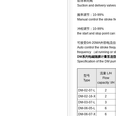
双球单向阀
Suction and delivery valves
频率调节：10-99%
Manual control the stroke 
冲程调节：10-99%
the start and stop point ca
可接受0/4-20MA外部
Auto control the stroke fre
frequency （at running or s
DM系列电磁隔膜计量泵选
Specification of the DM pu
流量 L/H
型号
Flow
Type
capacity: l/H
DM-02-07-L
2
DM-02-16-X
2
DM-03-07-L
3
DM-06-05-L
6
DM-06-07-X
6