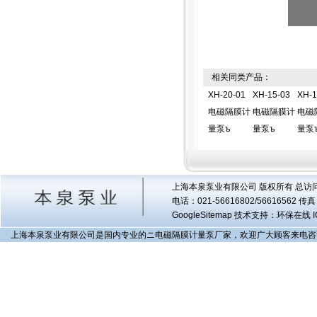
相关同类产品：
XH-20-01
XH-15-03
XH-1
电磁隔膜计
电磁隔膜计
电磁
量泵ъ
量泵ъ
量泵
上海本泉泵业有限公司 版权所有 总访
电话：021-56616802/56616562 
GoogleSitemap
技术支持：环保在线 I
上海本泉泵业有限公司是国内专业的ニ电磁隔膜计量泵厂家，欢迎广大顾客来电咨