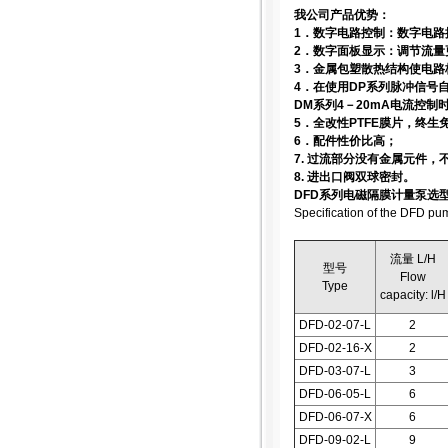
我公司产品优势：
1．数字电路控制：数字电路
2．数字面板显示：调节流
3．金属包塑散热结构使电路
4．在使用DP系列脉冲信号
DM系列4－20mA电流控
5．全改性PTFE膜片，终生
6．配件性价比高；
7. 过流部分没有金属元件
8. 进出口阀双球密封。
DFD系列电磁隔膜计量泵选
Specification of the DFD pu
流量 L/H
型号
Flow
Type
capacity: l/H
DFD-02-07-L
2
DFD-02-16-X
2
DFD-03-07-L
3
DFD-06-05-L
6
DFD-06-07-X
6
DFD-09-02-L
9