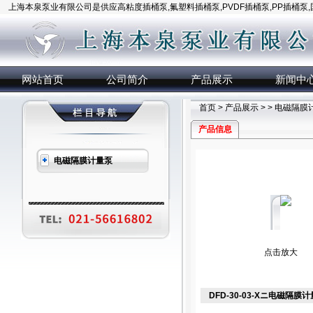
上海本泉泵业有限公司是供应高粘度插桶泵,氟塑料插桶泵,PVDF插桶泵,PP插桶泵
网站首页
公司简介
产品展示
新闻中
首页
>
产品展示
> >
电磁隔膜
产品信息
电磁隔膜计量泵
点击放大
DFD-30-03-Xニ电磁隔膜