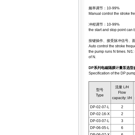
频率调节：10-99%
Manual control the stroke f
冲程调节：10-99%
the start and stop point can
按键操作、接受脉冲信号、
Auto control the stroke fre
the pump runs N times. N/1:
of N.
DP系列电磁隔膜计量泵选型
Specification of the DP pum
流量 L/H
型号
Flow
Type
capacity: l/H
DP-02-07-L
2
DP-02-16-X
2
DP-03-07-L
3
DP-06-05-L
6
DP-06-07-X
6