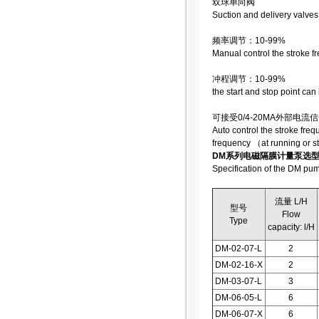
双球单向阀
Suction and delivery valves
频率调节：10-99%
Manual control the stroke 
冲程调节：10-99%
the start and stop point ca
可接受0/4-20MA外部
Auto control the stroke fre
frequency （at running or s
DM系列电磁隔膜计量泵选
Specification of the DM pu
流量 L/H
型号
Flow
Type
capacity: l/H
DM-02-07-L
2
DM-02-16-X
2
DM-03-07-L
3
DM-06-05-L
6
DM-06-07-X
6