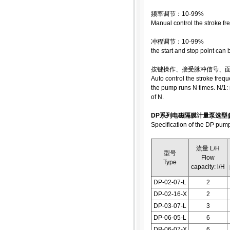
频率调节：10-99%
Manual control the stroke f
冲程调节：10-99%
the start and stop point can
按键操作、接受脉冲信号、
Auto control the stroke fre
the pump runs N times. N/1:
of N.
DP系列电磁隔膜计量泵选型
Specification of the DP pum
流量 L/H
型号
Flow
Type
capacity: l/H
DP-02-07-L
2
DP-02-16-X
2
DP-03-07-L
3
DP-06-05-L
6
DP-06-07-X
6