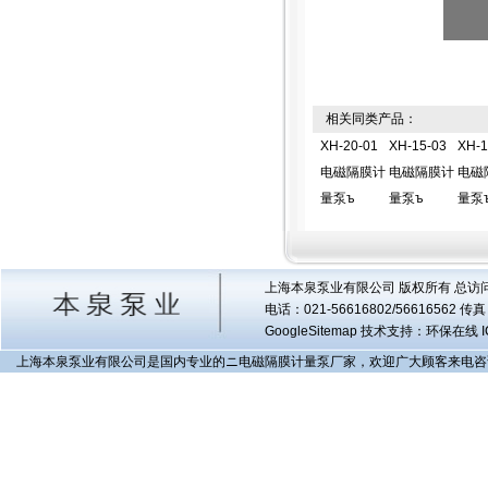
相关同类产品：
XH-20-01
XH-15-03
XH-1
电磁隔膜计
电磁隔膜计
电磁
量泵ъ
量泵ъ
量泵
上海本泉泵业有限公司 版权所有 总访
电话：021-56616802/56616562 
GoogleSitemap
技术支持：环保在线 I
上海本泉泵业有限公司是国内专业的ニ电磁隔膜计量泵厂家，欢迎广大顾客来电咨