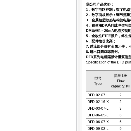
我公司产品优势：
1．数字电路控制：数字电路
2．数字面板显示：调节流
3．金属包塑散热结构使电路
4．在使用DP系列脉冲信号
DM系列4－20mA电流控
5．全改性PTFE膜片，终生
6．配件性价比高；
7. 过流部分没有金属元件
8. 进出口阀双球密封。
DFD系列电磁隔膜计量泵选
Specification of the DFD pu
流量 L/H
型号
Flow
Type
capacity: l/H
DFD-02-07-L
2
DFD-02-16-X
2
DFD-03-07-L
3
DFD-06-05-L
6
DFD-06-07-X
6
DFD-09-02-L
9