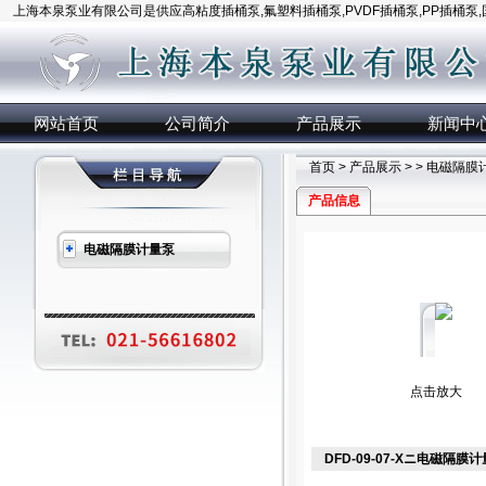
上海本泉泵业有限公司是供应高粘度插桶泵,氟塑料插桶泵,PVDF插桶泵,PP插桶泵
网站首页
公司简介
产品展示
新闻中
首页
>
产品展示
> >
电磁隔膜
产品信息
电磁隔膜计量泵
点击放大
DFD-09-07-Xニ电磁隔膜