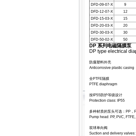
DFD-09-07-X
9
DFD-12-07-X
12
DFD-15-03-X
15
DFD-20-03-X
20
DFD-30-03-X
30
DFD-50-02-X
50
DP 系列电磁隔膜泵
DP type electrical d
防腐塑料外壳
Anticorrosive plastic casing
全PTFE隔膜
PTFE diaphragm
按IP55防护等级设计
Protection class: IP55
多种材质的泵头可选：PP，PV
Pump head: PP, PVC, FTFE
双球单向阀
Suction and delivery valves: