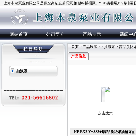
上海本泉泵业有限公司是供应高粘度插桶泵,氟塑料插桶泵,PVDF插桶泵,PP插桶泵
网站首页
公司简介
产品展示
新闻中
首页
>
产品展示
> >
抽液泵
> 高品质防
产品信息
抽液泵
点击放大
HP-EX2-V+SS304高品质防爆油桶泵
的