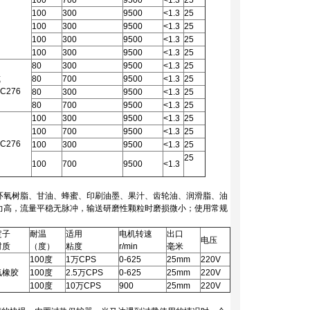
100
700
9500
<1.3
25
100
300
9500
<1.3
25
100
300
9500
<1.3
25
100
300
9500
<1.3
25
100
300
9500
<1.3
25
80
300
9500
<1.3
25
或
80
700
9500
<1.3
25
C276
80
300
9500
<1.3
25
80
700
9500
<1.3
25
100
300
9500
<1.3
25
100
700
9500
<1.3
25
C276
100
300
9500
<1.3
25
25
100
700
9500
<1.3
环氧树脂、甘油、蜂蜜、印刷油墨、果汁、齿轮油、润滑脂、油
力高，流量平稳无脉冲，输送研磨性颗粒时磨损微小；使用常规
定子
耐温
适用
电机转速
出口
电压
材质
（度）
粘度
r/min
毫米
100度
1万CPS
0-625
25mm
220V
氟橡胶
100度
2.5万CPS
0-625
25mm
220V
100度
10万CPS
900
25mm
220V