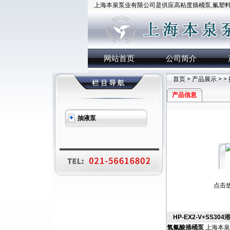
上海本泉泵业有限公司是供应高粘度插桶泵,氟塑料插
网站首页
公司简介
首页
>
产品展示
> >
产品信息
抽液泵
点击
HP-EX2-V+SS3
氢氟酸插桶泵
上海本泉