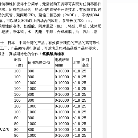
拆装和维护变得十分简单，无需辅助工具即可实现对任何零部件
要求。所有电动马达，均采用内置安全开关技术，有效防置因过
管，聚丙烯(PP)、聚偏二氟乙烯（PVDF）、不锈钢304
，可以满足80%以上的场合的应用。泵管长度700mm，
的及高易燃性的液体。如醋酸、阿摩尼亚（氨），铬酸，甲酸，液体肥
，皂液，液体蜡，水；丙酮，甲醇，合成树脂，油，汽油，溶
瑞士、日本、中国台湾的产品，有效保护我们的产品的高可靠性
工厂，产品99%进行测试，可以满足您对高品质产品的要求，
服务，真诚期待您的合作！
氢氟酸插桶泵
耐温
电机转速
出口
适用粘度CPS
比重
（度）
r/min
毫米
100
800
0-10000
<1.8
25
100
800
0-10000
<1.8
25
100
1000
0-10000
<1.8
25
100
1000
0-10000
<1.8
25
100
800
0-10000
<1.8
25
100
800
0-10000
<1.8
25
100
1000
0-10000
<1.8
25
100
1000
0-10000
<1.8
25
80
800
0-10000
<1.8
25
或
80
1000
0-10000
<1.8
25
C276
80
800
0-10000
<1.8
25
80
1000
0-10000
<1.8
25