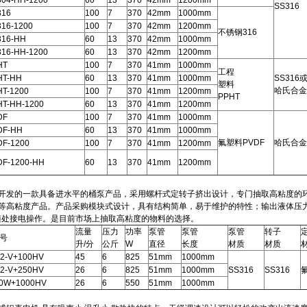
04-HH-1200
60
13
370
42mm
1200mm
SS316
316
100
7
370
42mm
1000mm
16-1200
100
7
370
42mm
1200mm
不锈钢316
316-HH
60
13
370
42mm
1000mm
16-HH-1200
60
13
370
42mm
1200mm
HT
100
7
370
41mm
1000mm
工程
HT-HH
60
13
370
41mm
1000mm
SS316
塑料
哈氏合金
T-1200
100
7
370
41mm
1200mm
PPHT
T-HH-1200
60
13
370
41mm
1200mm
DF
100
7
370
41mm
1000mm
DF-HH
60
13
370
41mm
1000mm
氟塑料PVDF
哈氏合金
F-1200
100
7
370
41mm
1200mm
F-1200-HH
60
13
370
41mm
1200mm
开发的一款具备进水平的桶泵产品，采用螺杆式定转子挤出设计，专门抽取高粘度的
等高粘度产品。产品采购模块式设计，具有结构简单，易于维护的特性；输出液体压
便随处接电操作。是目前市场上抽取高粘度的物料的选择。
流量
压力
功率
泵管
泵管
泵管
转子
号
升/分
公斤
W
直径
长度
材质
材质
2-V+100HV
45
6
825
51mm
1000mm
2-V+250HV
26
6
825
51mm
1000mm
SS316
SS316
0W+1000HV
26
6
550
51mm
1000mm