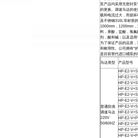
泵产品均采用无密封泵
的更换。调速马达的使
载和电流过大，而损坏
及不锈钢316L等材
1000mm，1200
料，果酸，盐酸，氢氟
剂，酸和碱；以及适用
为了保证产品的品质，
和耐用性。公司拥有*
是目前替代进口桶泵的
马达类型
产品型号
HP-E2-V+S
HP-E2-V+S
HP-E2-V+S
HP-E2-V+S
HP-E2-V+S
HP-E2-V+S
HP-E2-V+S
普通防滴
调速马达
HP-E2-V+S
220V
HP-E2-V+
50/60HZ
HP-E2-V+
HP-E2-V+P
HP-E2-V+P