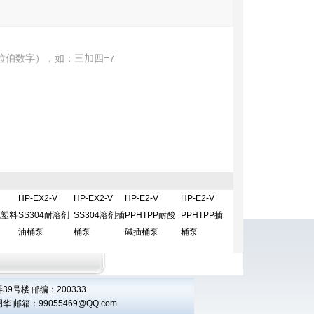
拉伯数字），如：三加四=7
HP-EX2-V
HP-EX2-V
HP-E2-V
HP-E2-V
氟塑料
SS304耐溶剂
SS304溶剂插
PPHTPP耐酸
PPHTPP插
油桶泵
桶泵
碱插桶泵
桶泵
9号楼 邮编：200333
王明华 邮箱：
99055469@QQ.com