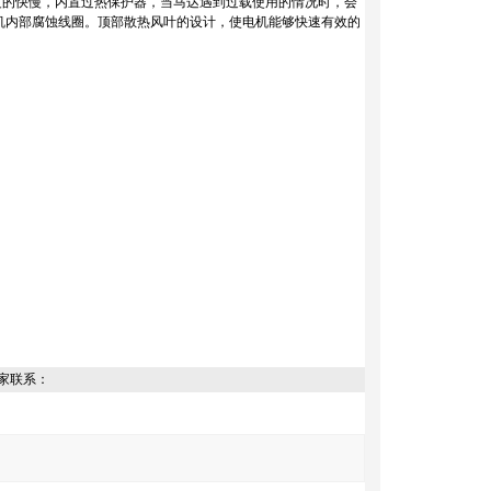
度的快慢，内置过热保护器，当马达遇到过载使用的情况时，会
机内部腐蚀线圈。顶部散热风叶的设计，使电机能够快速有效的
家联系：