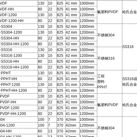
PVDF
130
10
825
41 mm
1000mm
PVDF-HH
80
22
825
41 mm
1000mm
氟塑料PVDF
哈氏合金
VDF-1200
130
10
825
41 mm
1200mm
VDF-1200-HH
80
22
825
41 mm
1200mm
+SS304
130
10
825
42 mm
1000mm
+SS304-1200
130
10
825
42 mm
1200mm
不锈钢304
+SS304-HH
80
22
825
42 mm
1000mm
+SS304-HH-1200
80
22
825
42 mm
1200mm
SS316
+SS316
130
10
825
42 mm
1000mm
+SS316-1200
130
10
825
42 mm
1200mm
不锈钢316
+SS316-HH
80
22
825
42 mm
1000mm
+SS316-HH-1200
80
22
825
42 mm
1200mm
+PPHT
130
10
825
41 mm
1000mm
工程
+PPHT-HH
80
22
825
41 mm
1000mm
SS316
塑料
哈氏合金
+PPHT-1200
130
10
825
41 mm
1200mm
PPHT
+PPHT-HH-1200
80
22
825
41 mm
1200mm
+PVDF
130
10
825
41 mm
1000mm
+PVDF-HH
80
22
825
41 mm
1000mm
氟塑料PVDF
哈氏合金
PVDF-1200
130
10
825
41 mm
1200mm
PVDF-HH-1200
80
22
825
41 mm
1200mm
304
100
7
370
42mm
1000mm
04-1200
100
7
370
42mm
1200mm
不锈钢304
304-HH
60
13
370
42mm
1000mm