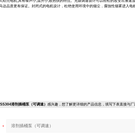
式铝壳电机,具有噪声小,温升小,散热快的特点。无级调速设计可以轻松的改变出液速
马达品质更有保证。封闭式的电机设计，杜绝使用环境中的烟尘，腐蚀性烟雾进入电
-V+SS304溶剂插桶泵（可调速）
感兴趣，想了解更详细的产品信息，填写下表直接与厂
：