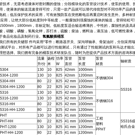
管技术，无需考虑液体对密封圈的侵蚀；分段模块化的泵管设计技术，使泵的使用、
用，使液体的输送流速变得可控，只需一款产品就可以替代传统型对不同功率产品的
电机；低压保护技术的采用，可有效预防泵在突然断电后再重启时发生意外。多种材质的泵
质的应用，让绝大部分低粘度到中等粘度，一般腐蚀到强腐蚀的液体的输送，变得轻松可靠
mm，1500mm，1800mm，非标定制。低粘度泵适合输送稀薄的，中性的，腐蚀性
酸，硝酸，磷酸，氢氧化钾，苏打水，硫酸；柴油，燃料油，液压油，低可燃性液体
于食品化妆品及制药行业。
氢氟酸插桶泵
我们所有的关键部 件均采用*零件；断路器开关、深沟球轴承、骨架油封，分别采用
的测试平台，对所有产品都可以进行性能测试，只有通过了性能测试的泵和马达才能出
理想选择。我们拥有完备的桶泵技术研发队伍，随时为您提供产品技术方面的咨询和
流量
扬程
功率
泵管
泵管
泵管
轴材质
升/分
米
W
直径
长度
材质
S304
130
10
825
42mm
1000mm
S304-1200
130
10
825
42mm
1200mm
不锈钢304
S304-HH
80
22
825
42 mm
1000mm
S304-HH-1200
80
22
825
42 mm
1200mm
SS316
S316
130
10
825
42 mm
1000mm
S316-1200
130
10
825
42 mm
1200mm
不锈钢316
S316-HH
80
22
825
42 mm
1000mm
S316-HH-1200
80
22
825
42 mm
1200mm
PPHT
130
10
825
41 mm
1000mm
工程
PPHT-HH
80
22
825
41 mm
1000mm
SS316
塑料
哈氏合金
PHT-1200
130
10
825
41 mm
1200mm
PPHT
PHT-HH-1200
80
22
825
41 mm
1200mm