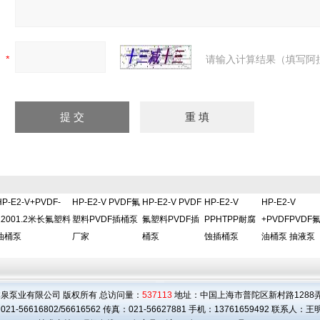
：
请输入计算结果（填写阿
HP-E2-V+PVDF-
HP-E2-V PVDF氟
HP-E2-V PVDF
HP-E2-V
HP-E2-V
12001.2米长氟塑料
塑料PVDF插桶泵
氟塑料PVDF插
PPHTPP耐腐
+PVDFPVDF
油桶泵
厂家
桶泵
蚀插桶泵
油桶泵 抽液泵
泉泵业有限公司 版权所有 总访问量：
537113
地址：中国上海市普陀区新村路1288弄3
21-56616802/56616562 传真：021-56627881 手机：13761659492 联系人：