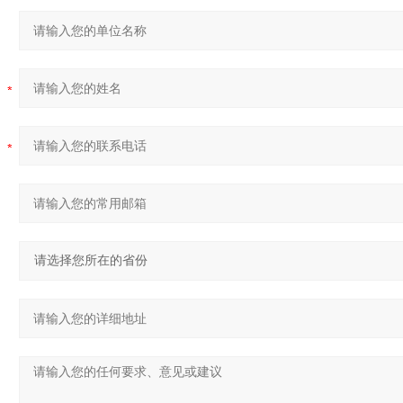
：
：
：
：
：
：
：