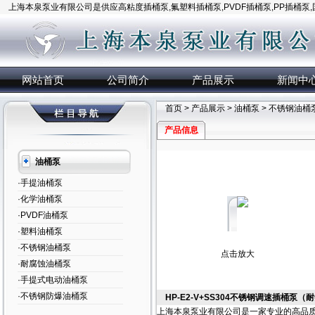
上海本泉泵业有限公司是供应高粘度插桶泵,氟塑料插桶泵,PVDF插桶泵,PP插桶泵
网站首页
公司简介
产品展示
新闻中
首页
>
产品展示
>
油桶泵
>
不锈钢油桶
产品信息
油桶泵
·手提油桶泵
·化学油桶泵
·PVDF油桶泵
·塑料油桶泵
·不锈钢油桶泵
点击放大
·耐腐蚀油桶泵
·手提式电动油桶泵
·不锈钢防爆油桶泵
HP-E2-V+SS304不锈钢调速插桶泵（
上海本泉泵业有限公司是一家专业的高品质