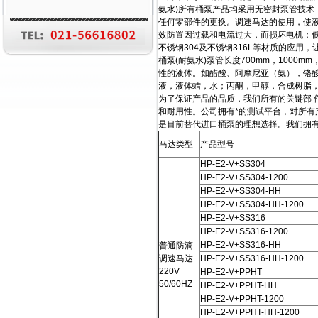
氨水)所有桶泵产品均采用无密封泵管技
任何零部件的更换。调速马达的使用，使
效防置因过载和电流过大，而损坏电机；低
不锈钢304及不锈钢316L等材质的应
桶泵(耐氨水)泵管长度700mm，1000
性的液体。如醋酸、阿摩尼亚（氨），铬
液，液体蜡，水；丙酮，甲醇，合成树脂
为了保证产品的品质，我们所有的关键部 
和耐用性。公司拥有*的测试平台，对所有
是目前替代进口桶泵的理想选择。我们拥
马达类型
产品型号
HP-E2-V+SS304
HP-E2-V+SS304-1200
HP-E2-V+SS304-HH
HP-E2-V+SS304-HH-1200
HP-E2-V+SS316
HP-E2-V+SS316-1200
HP-E2-V+SS316-HH
普通防滴
调速马达
HP-E2-V+SS316-HH-1200
220V
HP-E2-V+PPHT
50/60HZ
HP-E2-V+PPHT-HH
HP-E2-V+PPHT-1200
HP-E2-V+PPHT-HH-1200