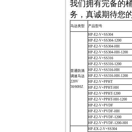
我们拥有完备的
务，真诚期待您
马达类型
产品型号
HP-E2-V+SS304
HP-E2-V+SS304-1200
HP-E2-V+SS304-HH
HP-E2-V+SS304-HH-1200
HP-E2-V+SS316
HP-E2-V+SS316-1200
HP-E2-V+SS316-HH
普通防滴
HP-E2-V+SS316-HH-1200
调速马达
220V
HP-E2-V+PPHT
50/60HZ
HP-E2-V+PPHT-HH
HP-E2-V+PPHT-1200
HP-E2-V+PPHT-HH-1200
HP-E2-V+PVDF
HP-E2-V+PVDF-HH
HP-E2-V+PVDF-1200
HP-E2-V+PVDF-1200-HH
HP-EX-2-V+SS304