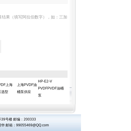
算结果（填写阿拉伯数字），如：三加
HP-E2-V
PVDF上海
上海PVDF油
PVDFPVDF油桶
泵选型
桶泵供应
泵
9号楼 邮编：200333
王明华 邮箱：
99055469@QQ.com