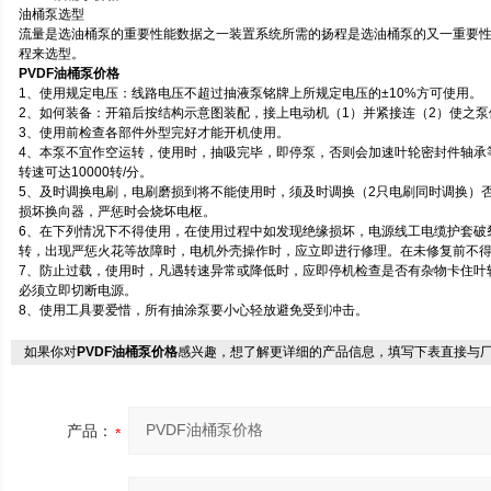
油桶泵选型
流量是选油桶泵的重要性能数据之一装置系统所需的扬程是选油桶泵的又一重要性能
程来选型。
PVDF油桶泵价格
1、使用规定电压：线路电压不超过抽液泵铭牌上所规定电压的±10%方可使用。
2、如何装备：开箱后按结构示意图装配，接上电动机（1）并紧接连（2）使之泵
3、使用前检查各部件外型完好才能开机使用。
4、本泵不宜作空运转，使用时，抽吸完毕，即停泵，否则会加速叶轮密封件轴承
转速可达10000转/分。
5、及时调换电刷，电刷磨损到将不能使用时，须及时调换（2只电刷同时调换）
损坏换向器，严惩时会烧坏电枢。
6、在下列情况下不得使用，在使用过程中如发现绝缘损坏，电源线工电缆护套破
转，出现严惩火花等故障时，电机外壳操作时，应立即进行修理。在未修复前不
7、防止过载，使用时，凡遇转速异常或降低时，应即停机检查是否有杂物卡住叶
必须立即切断电源。
8、使用工具要爱惜，所有抽涂泵要小心轻放避免受到冲击。
如果你对
PVDF油桶泵价格
感兴趣，想了解更详细的产品信息，填写下表直接与
产品：