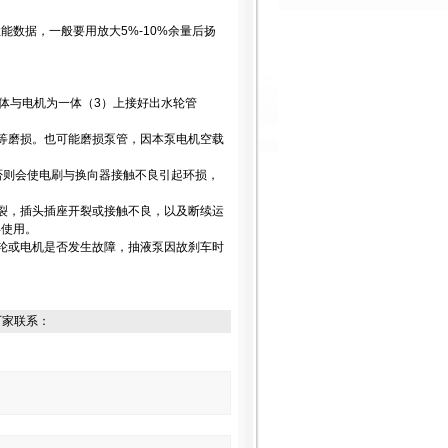
数据，一般要用放大5%-10%余量后扬
体与电机为一体（3）上接好出水轮管
等磨损。也可能磨损泵管，因本泵电机空载
否则会使电刷与换向器接触不良引起环损，
裂，插头插座开裂或接触不良，以及断续运
得使用。
轮或电机是否发生故障，抽液泵因故刹车时
厂家联系：