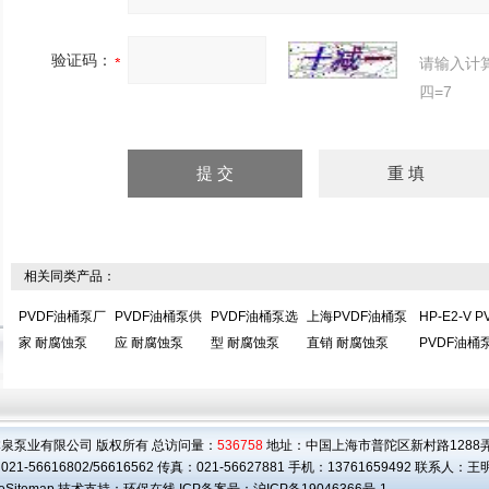
验证码：
请输入计
四=7
相关同类产品：
PVDF油桶泵厂
PVDF油桶泵供
PVDF油桶泵选
上海PVDF油桶泵
HP-E2-V 
家 耐腐蚀泵
应 耐腐蚀泵
型 耐腐蚀泵
直销 耐腐蚀泵
PVDF油桶
泉泵业有限公司 版权所有 总访问量：
536758
地址：中国上海市普陀区新村路1288弄3
21-56616802/56616562 传真：021-56627881 手机：13761659492 联系人：