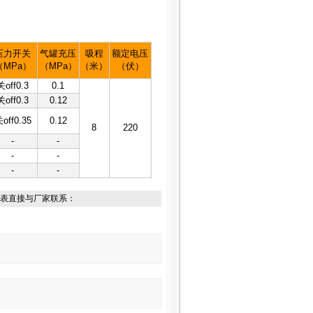
压力开关
气罐充压
吸程
额定电压
（MPa）
（MPa）
（米）
（伏）
关off0.3
0.1
关off0.3
0.12
off0.35
0.12
8
220
-
-
-
-
-
-
表直接与厂家联系：