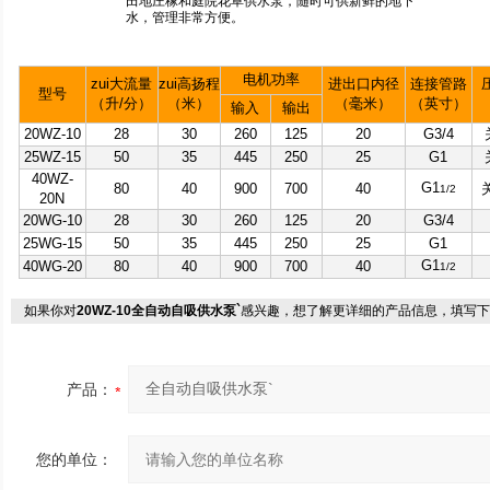
田地庄稼和庭院花草供水泵，随时可供新鲜的地下
水，管理非常方便。
电机功率
zui大流量
zui高扬程
进出口内径
连接管路
型号
（升/分）
（米）
（毫米）
（英寸）
输入
输出
20WZ-10
28
30
260
125
20
G3/4
25WZ-15
50
35
445
250
25
G1
40WZ-
G1
80
40
900
700
40
关
1/2
20N
20WG-10
28
30
260
125
20
G3/4
25WG-15
50
35
445
250
25
G1
G1
40WG-20
80
40
900
700
40
1/2
如果你对
20WZ-10全自动自吸供水泵`
感兴趣，想了解更详细的产品信息，填写下
产品：
您的单位：