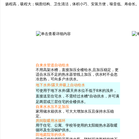
扬程高，吸程大；铜质结构、卫生清洁，体积小巧、安装方便，噪音低、寿命长
自来水管道自动给水
不用高架水槽，直接加压全楼给水,且加压稳定，更
适合水压不足的热水器管线上加压，供水时不会忽
冷忽热，可向多户水供水。
地下水井/露天井吸上自动给水
可使用于地下水井/露天井水位不低于8米的浅井，
直接送至住宅水，不需经过水槽*自动供水，并可满
足两层或三层住宅的全楼供水。
自来水水压不足加压
家用储水箱供水，可大大增加水压且保持水压稳
定。
房间取暖用水循环
用于住宅、公寓、学校等使用的太阳能热水器取暖
循环及生活锅炉供水。
田地庭院等的供水