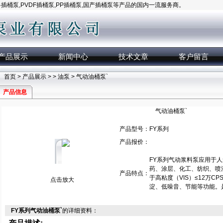
桶泵,PVDF插桶泵,PP插桶泵,国产插桶泵等产品的国内一流服务商。
产品展示
新闻中心
技术文章
客户留言
首页
>
产品展示
> >
油泵
> 气动油桶泵`
产品信息
气动油桶泵`
产品型号：
FY系列
产品报价：
FY系列气动浆料泵应用于
药、涂层、化工、纺织、喷
产品特点：
于高粘度（VIS）≤12万C
点击放大
淀、低噪音、节能等功能。
FY系列气动油桶泵`
的详细资料：