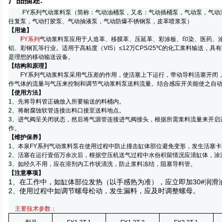
产品描述:
FY系列气动浆料泵（简称：气动油桶泵，又名：气动插桶泵，气动泵，气动
往复泵，气动打胶泵、气动抽液泵，气动防爆不锈钢泵，皮革喷浆泵）
【用途】
FY
系列
气动浆料泵应用于人造革、移膜革、压延革、彩涂板、印染、医药、
铝、彩钢瓦等行业。适用于高粘度（VIS）≤12万CPS/25
℃
的化工浆料输送，具有
是理想的移动输送设备。
【结构和原理】
FY系列气动浆料泵采用气压差的作用，使活塞上下运行，带动导料活塞开闭，
作气体的流量与气压来控制和调节气动浆料泵送料流量。结合感应开关能使之自
【使用方法】
1、先将导料管正确放入所要输送的料桶内。
2、将耐腐蚀软管连接出料口接至送料地点。
3、进气阀呈关闭状态，然后将气源管连接进气阀接头，根据所需浆料流量来开启
作。
【维护保养】
1、本泉FY系列气动浆料泵在使用过程中防止撞击缸体部位避免变形，发生活塞
2、活塞在运行壹佰万余次后，根据空压机送气过程中水份积留情况应清缸体，涂注
3、如经久不用，应在溶剂内工作状清洗，防止浆料冻结，阻塞导料管。
【注意事项】
1
、在工作中，如缸体部位发热（以手感热为准），应立即加
30#
润滑
2
、使用过程中如调节螺母松动，发生漏料，应及时调整螺母。
主要技术参数：