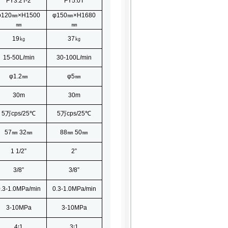
FY3.2T-2
FY5.0T
φ120㎜×
H1500
φ150㎜×
H1680
㎜
㎜
19㎏
37㎏
15-50L/min
30-100L/min
φ1.2㎜
φ5㎜
30m
30m
5万cps/25
℃
5万cps/25
℃
57㎜
32㎜
88㎜
50㎜
1 1/2”
2”
3/8”
3/8”
.3-1.0MPa/min
0.3-1.0MPa/min
3-10MPa
3-10MPa
4∶
1
3∶
1