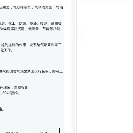
活塞泵，气动柱塞泵，气动浓浆泵，气动
涂层、化工、纺织、喷漆、喷涂、薄膜镀
防爆耐腐防沉淀、低噪音、节能等功能。
起到提料的作用。调整给气动浆料泵工
动化工作。
进气阀调节气动浆料泵运行频率，即可工
卡死现象，造成报废
30#润滑油。
油。