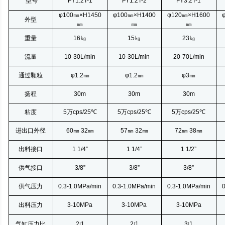
型号
FY1.2T-1
FY1.2T-2
FY3.2T-1
φ100㎜×
H1450
φ100㎜×
H1400
φ120㎜×
H1600
外型
㎜
㎜
㎜
重量
16㎏
15㎏
23㎏
流量
10-30L/min
10-30L/min
20-70L/min
通过颗粒
φ1.2㎜
φ1.2㎜
φ3㎜
扬程
30m
30m
30m
粘度
5万cps/25
℃
5万cps/25
℃
5万cps/25
℃
进出口外径
60㎜
32㎜
57㎜
32㎜
72㎜
38㎜
出料接口
1 1/4”
1 1/4”
1 1/2”
供气接口
3/8”
3/8”
3/8”
供气压力
0.3-1.0MPa/min
0.3-1.0MPa/min
0.3-1.0MPa/min
0
出料压力
3-10MPa
3-10MPa
3-10MPa
气缸压力比
2∶
1
2∶
1
3∶
1