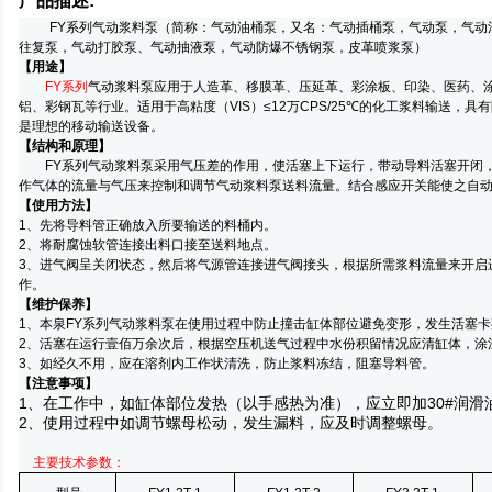
产品描述:
FY系列气动浆料泵（简称：气动油桶泵，又名：气动插桶泵，气动泵，气动
往复泵，气动打胶泵、气动抽液泵，气动防爆不锈钢泵，皮革喷浆泵）
【用途】
FY
系列
气动浆料泵应用于人造革、移膜革、压延革、彩涂板、印染、医药、
铝、彩钢瓦等行业。适用于高粘度（VIS）≤12万CPS/25
℃
的化工浆料输送，具有
是理想的移动输送设备。
【结构和原理】
FY系列气动浆料泵采用气压差的作用，使活塞上下运行，带动导料活塞开闭，
作气体的流量与气压来控制和调节气动浆料泵送料流量。结合感应开关能使之自
【使用方法】
1、先将导料管正确放入所要输送的料桶内。
2、将耐腐蚀软管连接出料口接至送料地点。
3、进气阀呈关闭状态，然后将气源管连接进气阀接头，根据所需浆料流量来开启
作。
【维护保养】
1、本泉FY系列气动浆料泵在使用过程中防止撞击缸体部位避免变形，发生活塞
2、活塞在运行壹佰万余次后，根据空压机送气过程中水份积留情况应清缸体，涂注
3、如经久不用，应在溶剂内工作状清洗，防止浆料冻结，阻塞导料管。
【注意事项】
1
、在工作中，如缸体部位发热（以手感热为准），应立即加
30#
润滑
2
、使用过程中如调节螺母松动，发生漏料，应及时调整螺母。
主要技术参数：