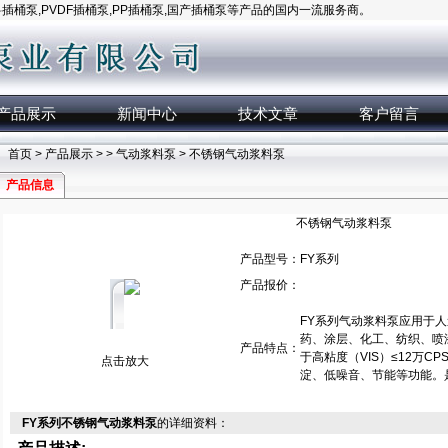
桶泵,PVDF插桶泵,PP插桶泵,国产插桶泵等产品的国内一流服务商。
产品展示
新闻中心
技术文章
客户留言
首页
>
产品展示
> >
气动浆料泵
> 不锈钢气动浆料泵
产品信息
不锈钢气动浆料泵
产品型号：
FY系列
产品报价：
FY系列气动浆料泵应用于
药、涂层、化工、纺织、喷
产品特点：
于高粘度（VIS）≤12万C
点击放大
淀、低噪音、节能等功能。
FY系列不锈钢气动浆料泵
的详细资料：