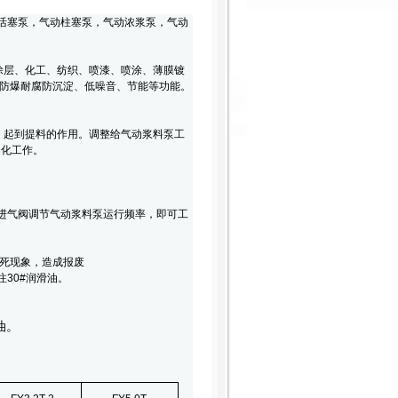
活塞泵，气动柱塞泵，气动浓浆泵，气动
涂层、化工、纺织、喷漆、喷涂、薄膜镀
防爆耐腐防沉淀、低噪音、节能等功能。
起到提料的作用。调整给气动浆料泵工
动化工作。
进气阀调节气动浆料泵运行频率，即可工
卡死现象，造成报废
30#润滑油。
油。