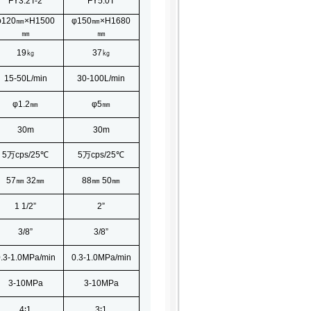
FY3.2T-2
FY5.0T
φ120㎜×
H1500
φ150㎜×
H1680
㎜
㎜
19㎏
37㎏
15-50L/min
30-100L/min
φ1.2㎜
φ5㎜
30m
30m
5万cps/25
℃
5万cps/25
℃
57㎜
32㎜
88㎜
50㎜
1 1/2”
2”
3/8”
3/8”
.3-1.0MPa/min
0.3-1.0MPa/min
3-10MPa
3-10MPa
4∶
1
3∶
1