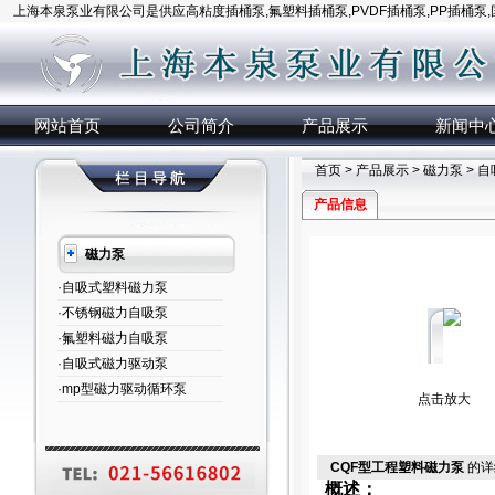
上海本泉泵业有限公司是供应高粘度插桶泵,氟塑料插桶泵,PVDF插桶泵,PP插桶泵
网站首页
公司简介
产品展示
新闻中
首页
>
产品展示
>
磁力泵
>
自
产品信息
磁力泵
·自吸式塑料磁力泵
·不锈钢磁力自吸泵
·氟塑料磁力自吸泵
·自吸式磁力驱动泵
·mp型磁力驱动循环泵
点击放大
CQF型工程塑料磁力泵
的详
概述：