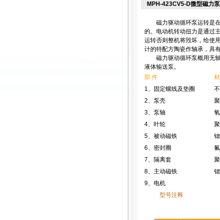
MPH-423CV5-D微型磁力泵
磁力驱动循环泵运转是在连
的。电动机转动扭力是通过
运转否则整机将毁坏，给使用
计的特配方陶瓷作轴承，具有
磁力驱动循环泵概用无轴封
液体输送泵。
部 件
材
1、固定螺线及垫圈
不
2、泵壳
聚
3、泵轴
氧
4、叶轮
聚
5、被动磁铁
锶
6、密封圈
氟
7、隔离套
聚
8、主动磁铁
锶
9、电机
型号注释