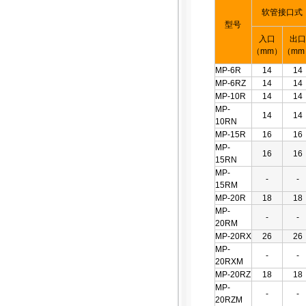
软管接口式
型号
入口
出口
（mm）
（mm
MP-6R
14
14
MP-6RZ
14
14
MP-10R
14
14
MP-
14
14
10RN
MP-15R
16
16
MP-
16
16
15RN
MP-
-
-
15RM
MP-20R
18
18
MP-
-
-
20RM
MP-20RX
26
26
MP-
-
-
20RXM
MP-20RZ
18
18
MP-
-
-
20RZM