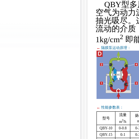
QBY型多
空气为动力
抽光吸尽。
流动的介质
2
1kg/cm
即
←
隔膜泵运动原理：
←
性能参数表：
流量
扬
型
号
3
m
/h
QBY-10
0-0.8
0-
QBY-15
0-1
0-