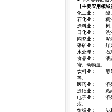
【主要应用领域
化工业： 酸、
石化业： 稠
涂料业： 树脂
日化业： 洗涤
陶瓷业： 泥浆
采矿业： 煤浆
水处理： 石灰
食品业： 液态
蜜、动物血。
饮料业： 酵母
等。
医药业： 溶剂
造纸业： 粘结
电子业： 溶剂
液。
纺织业： 染