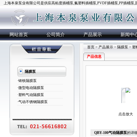
上海本泉泵业有限公司是供应高粘度插桶泵,氟塑料插桶泵,PVDF插桶泵,PP插桶泵
网站首页
公司简介
产品展示
新闻中
首页
>
产品展示
>
隔膜泵
>
塑
产品信息
隔膜泵
·铸铁隔膜泵
·微型电动隔膜泵
·塑料气动隔膜泵
·气动不锈钢隔膜泵
点击放大
QBY-100气动隔膜泵
的详