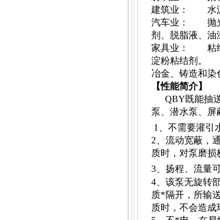
建筑业： 水泥
汽车业： 抛光
剂、脱脂液、油
家具业： 粘结
淀粉粘结剂。
冶金、铸造和染
【性能简介】
QBY既能抽
泵、潜水泵、屏
1、不需要灌引水
2、流动宽蔽，通
质时，对泵磨损
3、扬程、流量可
4、该泵无旋转
质*隔开，所输
质时，不会造成