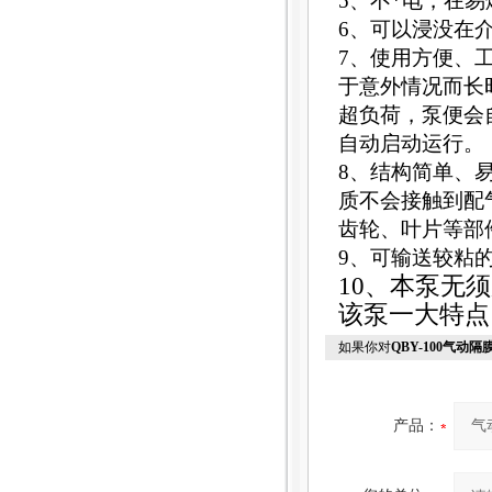
5、不*电，在
6、可以浸没在
7、使用方便、
于意外情况而长
超负荷，泵便会
自动启动运行。
8、结构简单、
质不会接触到配
齿轮、叶片等部
9、可输送较粘
10
、本泵无须
该泵一大特点
如果你对
QBY-100气动隔
产品：