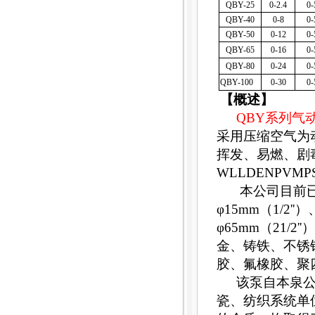
QBY-25
0-2.4
0-
QBY-40
0-8
0-
QBY-50
0-12
0-
QBY-65
0-16
0-
QBY-80
0-24
0-
QBY-100
0-30
0-
【概述】
QBY
系列气
采用压缩空气为
挥发、易燃、剧
WLLDENPVM
本公司目前已
φ15mm（1/2''
φ65mm（21/2
金、铸铁、不锈
胶、氟橡胶、聚
该泵自本泉
瓷、纺织系统单