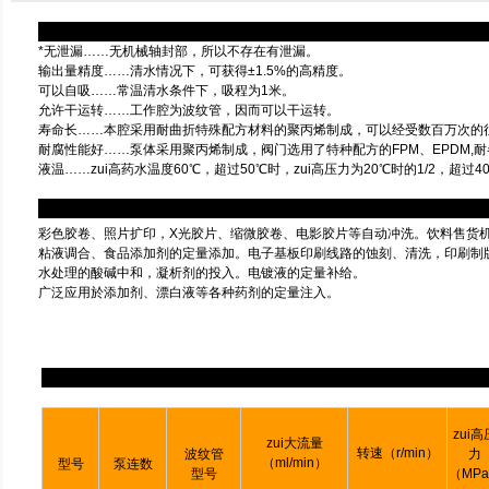
*无泄漏……无机械轴封部，所以不存在有泄漏。
输出量精度……清水情况下，可获得±1.5%的高精度。
可以自吸……常温清水条件下，吸程为1米。
允许干运转……工作腔为波纹管，因而可以干运转。
寿命长……本腔采用耐曲折特殊配方材料的聚丙烯制成，可以经受数百万次的
耐腐性能好……泵体采用聚丙烯制成，阀门选用了特种配方的FPM、EPDM,
液温……zui高药水温度60℃，超过50℃时，zui高压力为20℃时的1/2，超
彩色胶卷、照片扩印，X光胶片、缩微胶卷、电影胶片等自动冲洗。饮料售货
粘液调合、食品添加剂的定量添加。电子基板印刷线路的蚀刻、清洗，印刷制
水处理的酸碱中和，凝析剂的投入。电镀液的定量补给。
广泛应用於添加剂、漂白液等各种药剂的定量注入。
zui高
zui大流量
转速（r/min）
波纹管
力
（ml/min）
型号
泵连数
型号
（MP