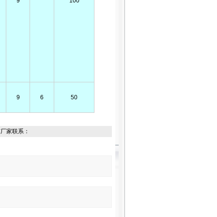
9
100
9
6
50
与厂家联系：