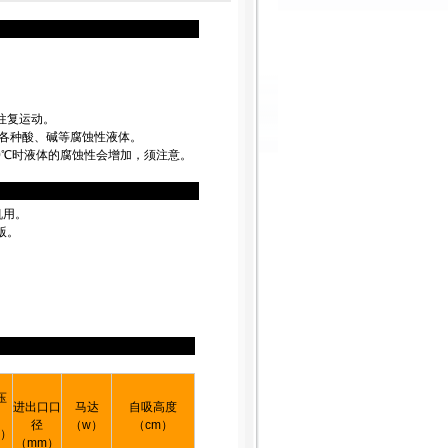
往复运动。
耐各种酸、碱等腐蚀性液体。
过40℃时液体的腐蚀性会增加，须注意。
机用。
版。
压
进出口口
马达
自吸高度
径
（w）
（cm）
a）
（mm）