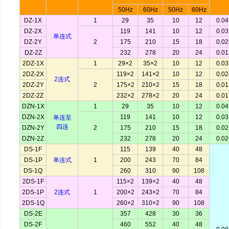
50Hz
60Hz
50Hz
60Hz
DZ-1X
1
29
35
10
12
0.04
DZ-2X
119
141
10
12
0.03
单连式
DZ-2Y
2
175
210
15
18
0.02
DZ-2Z
232
278
20
24
0.01
2DZ-1X
1
29×2
35×2
10
12
0.03
2DZ-2X
119×2
141×2
10
12
0.02
2连式
2DZ-2Y
2
175×2
210×2
15
18
0.01
2DZ-2Z
232×2
278×2
20
24
0.01
DZN-1X
1
29
35
10
12
0.04
DZN-2X
119
141
10
12
0.03
单连至
四连
DZN-2Y
2
175
210
15
18
0.02
DZN-2Z
232
278
20
24
0.02
DS-1F
115
139
40
48
DS-1P
单连式
1
200
243
70
84
DS-1Q
260
310
90
108
2DS-1F
115×2
139×2
40
48
2DS-1P
2连式
1
200×2
243×2
70
84
2DS-1Q
260×2
310×2
90
108
DS-2E
357
428
30
36
DS-2F
460
552
40
48