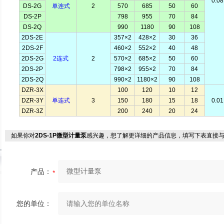
0.08
DS-2G
单连式
2
570
685
50
60
DS-2P
798
955
70
84
DS-2Q
990
1180
90
108
2DS-2E
357×2
428×2
30
36
2DS-2F
460×2
552×2
40
48
2DS-2G
2连式
2
570×2
685×2
50
60
2DS-2P
798×2
955×2
70
84
2DS-2Q
990×2
1180×2
90
108
DZR-3X
100
120
10
12
DZR-3Y
单连式
3
150
180
15
18
0.01
DZR-3Z
200
240
20
24
如果你对
2DS-1P微型计量泵
感兴趣，想了解更详细的产品信息，填写下表直接
产品：
您的单位：