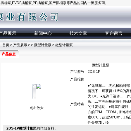
桶泵,PVDF插桶泵,PP插桶泵,国产插桶泵等产品的国内一流服务商。
产品展示
新闻中心
技术文章
客户留言
首页
>
产品展示
> >
微型计量泵
> 微型计量泵
产品信息
微型计量泵
产品型号：
2DS-1P
产品报价：
●*无泄漏……无机械轴封
情况下，可获得±1.5%的
为1米。●允许干运转……
长……本腔采用耐曲折特殊
产品特点：
的往复运动。●耐腐性能好
点击放大
方的FPM、EPDM，耐各
度60℃，超过50℃时，Z高
性会增加，须
2DS-1P微型计量泵
的详细资料：