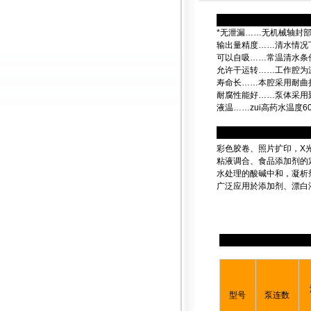
*无泄漏……无机械轴封
输出量精度……清水情况下
可以自吸……常温清水条
允许干运转……工作腔为
寿命长……本腔采用耐曲
耐腐性能好……泵体采用聚
液温……zui高药水温度6
彩色胶卷、照片扩印，X
粘液调合、食品添加剂的
水处理的酸碱中和，凝析
广泛应用於添加剂、漂白
型号
泵连数