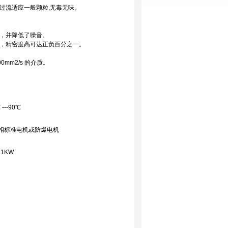
过流适应一般颗粒,无毒无味。
，并降低了噪音。
量，精密度高可达正负百分之一。
0mm2/s 的介质。
℃
---90
℃
三相标准电机或防爆电机
.1KW