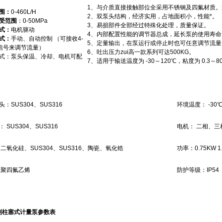
1、与介质直接接触部位全采用不锈钢及四氟材质。
围：
0-460L/H
2、双泵头结构，经济实用，占地面积小，性能*。
受范围
：0-50MPa
3、易损部件全部经过特殊化处理，质量保证。
式：
电机驱动
4、内部配置性能的调节器总成，延长泵的使用寿命
式：
手动、自动控制 （可接收4-
5、定量输出，在泵运行或停止时也可任意调节流
A信号来调节流量）
6、吐出压力zui高一款系列可达500KG。
式：泵头保温、冷却、电机可配
7、适用于输送温度为 -30～120℃，粘度为 0.3～80
：SUS304、SUS316
环境温度： -30
 SUS304、SUS316
电机： 二相、
 二氧化硅、SUS304、SUS316、陶瓷、氧化锆
功率：0.75KW 1
 聚四氟乙烯
防护等级：IP54
系列柱塞式计量泵参数表