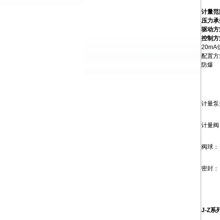
计量范
压力承
驱动方
控制方
20m
配置方
防爆
计量泵头
计量阀：
阀球：
密封：
J-Z