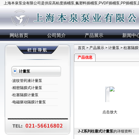
上海本泉泵业有限公司是供应高粘度插桶泵,氟塑料插桶泵,PVDF插桶泵,PP插桶泵
网站首页
公司简介
产品展示
新闻中
首页
>
产品展示
>
计量泵
>
柱塞隔膜
产品信息
计量泵
·波纹管药液计量泵
·精密隔膜式计量泵
·柱塞隔膜计量泵
·电磁驱动隔膜计量泵
点击放大
J-Z系列柱塞式计量泵
的详细资料：