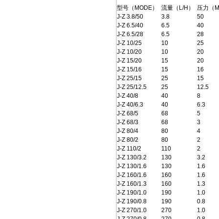
型号（MODE）
流量（L/H）
压力（M
J-Z 3.8/50
3.8
50
J-Z 6.5/40
6.5
40
J-Z 6.5/28
6.5
28
J-Z 10/25
10
25
J-Z 10/20
10
20
J-Z 15/20
15
20
J-Z 15/16
15
16
J-Z 25/15
25
15
J-Z 25/12.5
25
12.5
J-Z 40/8
40
8
J-Z 40/6.3
40
6.3
J-Z 68/5
68
5
J-Z 68/3
68
3
J-Z 80/4
80
4
J-Z 80/2
80
2
J-Z 110/2
110
2
J-Z 130/3.2
130
3.2
J-Z 130/1.6
130
1.6
J-Z 160/1.6
160
1.6
J-Z 160/1.3
160
1.3
J-Z 190/1.0
190
1.0
J-Z 190/0.8
190
0.8
J-Z 270/1.0
270
1.0