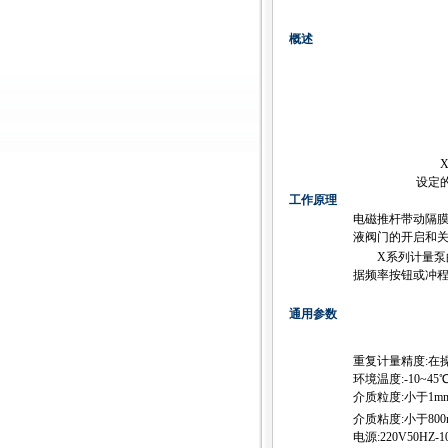
概述
设定
工作原理
电磁推杆带动隔膜
液阀门的开启和
X系列计量泵的额定
据频率按钮或冲程
通用参数
重复计量精度:在
环境温度:-10~45
介质粒度:小于1m
介质粘度:小于800
电源:220V50HZ-1