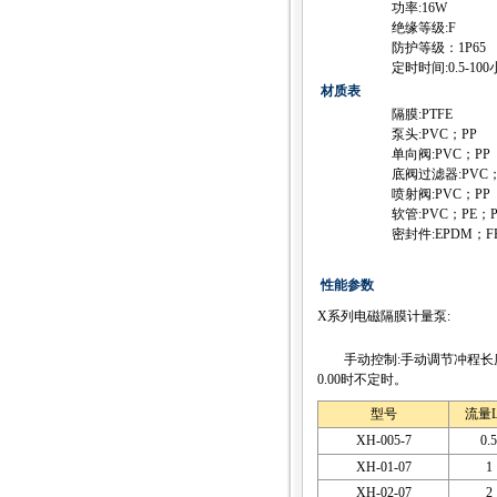
功率:16W
绝缘等级:F
防护等级：1P65
定时时间:0.5-10
材质表
隔膜:PTFE
泵头:PVC；PP
单向阀:PVC；PP
底阀过滤器:PVC；
喷射阀:PVC；PP
软管:PVC；PE；P
密封件:EPDM；F
性能参数
X系列电磁隔膜计量泵:
手动控制:手动调节冲程长度和
0.00时不定时。
型号
流量L
XH-005-7
0.5
XH-01-07
1
XH-02-07
2