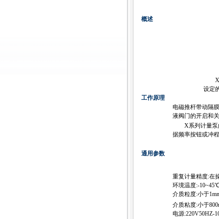
概述
设定
工作原理
电磁推杆带动隔膜
液阀门的开启和
X系列计量泵的额定
据频率按钮或冲程
通用参数
重复计量精度:在
环境温度:-10~45
介质粒度:小于1m
介质粘度:小于800
电源:220V50HZ-1