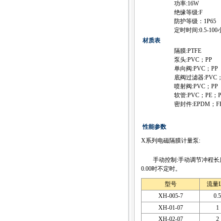
功率:16W
绝缘等级:F
防护等级：1P65
定时时间:0.5-10
材质表
隔膜:PTFE
泵头:PVC；PP
单向阀:PVC；PP
底阀过滤器:PVC；
喷射阀:PVC；PP
软管:PVC；PE；P
密封件:EPDM；F
性能参数
X系列电磁隔膜计量泵:
手动控制:手动调节冲程长度和
0.00时不定时。
型号
流量L
XH-005-7
0.5
XH-01-07
1
XH-02-07
2