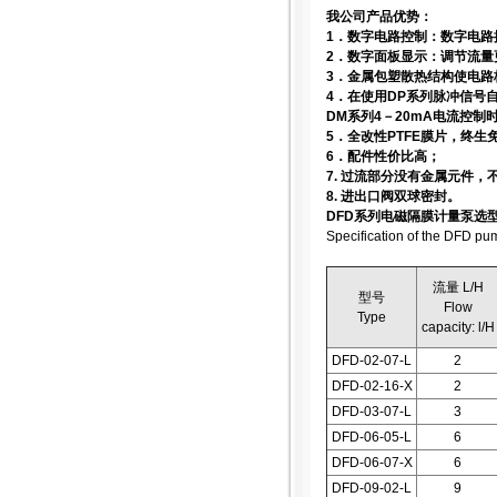
我公司产品优势：
1．数字电路控制：数字电路
2．数字面板显示：调节流
3．金属包塑散热结构使电路
4．在使用DP系列脉冲信号
DM系列4－20mA电流控
5．全改性PTFE膜片，终生
6．配件性价比高；
7. 过流部分没有金属元件
8. 进出口阀双球密封。
DFD系列电磁隔膜计量泵选
Specification of the DFD pu
流量 L/H
型号
Flow
Type
capacity: l/H
DFD-02-07-L
2
DFD-02-16-X
2
DFD-03-07-L
3
DFD-06-05-L
6
DFD-06-07-X
6
DFD-09-02-L
9