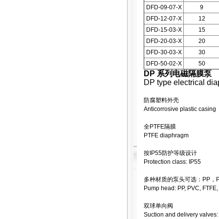
DFD-09-07-X
9
DFD-12-07-X
12
DFD-15-03-X
15
DFD-20-03-X
20
DFD-30-03-X
30
DFD-50-02-X
50
DP 系列电磁隔膜泵
DP type electrical d
防腐塑料外壳
Anticorrosive plastic casing
全PTFE隔膜
PTFE diaphragm
按IP55防护等级设计
Protection class: IP55
多种材质的泵头可选：PP，PV
Pump head: PP, PVC, FTFE
双球单向阀
Suction and delivery valves: