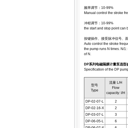
频率调节：10-99%
Manual control the stroke f
冲程调节：10-99%
the start and stop point can
按键操作、接受脉冲信号、
Auto control the stroke fre
the pump runs N times. N/1:
of N.
DP系列电磁隔膜计量泵选型
Specification of the DP pum
流量 L/H
型号
Flow
Type
capacity: l/H
DP-02-07-L
2
DP-02-16-X
2
DP-03-07-L
3
DP-06-05-L
6
DP-06-07-X
6