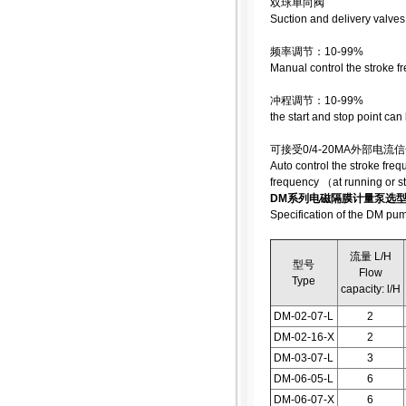
双球单向阀
Suction and delivery valves
频率调节：10-99%
Manual control the stroke 
冲程调节：10-99%
the start and stop point ca
可接受0/4-20MA外部
Auto control the stroke fre
frequency （at running or s
DM系列电磁隔膜计量泵选
Specification of the DM pu
流量 L/H
型号
Flow
Type
capacity: l/H
DM-02-07-L
2
DM-02-16-X
2
DM-03-07-L
3
DM-06-05-L
6
DM-06-07-X
6