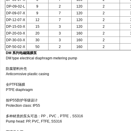
DP-09-02-L
9
2
120
2
DP-09-07-X
9
7
120
2
DP-12-07-X
12
7
120
2
DP-15-03-X
15
3
120
2
DP-20-03-X
20
3
160
2
DP-30-03-X
30
3
160
2
DP-50-02-X
50
2
160
2
DM 系列电磁隔膜泵
DM type electrical diaphragm metering pump
防腐塑料外壳
Anticorrosive plastic casing
全PTFE隔膜
PTFE diaphragm
按IP55防护等级设计
Protection class: IP55
多种材质的泵头可选：PP，PVC，PTFE，SS316
Pump head: PP, PVC, FTFE, SS316