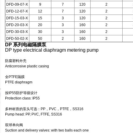
DFD-09-07-X
9
7
120
2
DFD-12-07-X
12
7
120
2
DFD-15-03-X
15
3
120
2
DFD-20-03-X
20
3
160
2
DFD-30-03-X
30
3
160
2
DFD-50-02-X
50
2
160
2
DP 系列电磁隔膜泵
DP type electrical diaphragm metering pump
防腐塑料外壳
Anticorrosive plastic casing
全PTFE隔膜
PTFE diaphragm
按IP55防护等级设计
Protection class: IP55
多种材质的泵头可选：PP，PVC，PTFE，SS316
Pump head: PP, PVC, FTFE, SS316
双球单向阀
Suction and delivery valves: with two balls each one