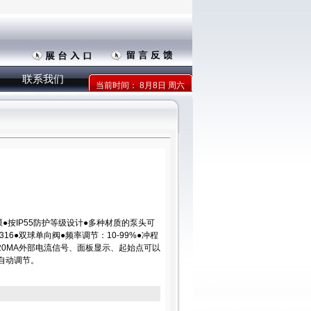
联系我们
当前时间：
8月8日 周六
膜●按IP55防护等级设计●多种材质的泵头可
S316●双球单向阀●频率调节：10-99%●冲程
/4-20MA外部电流信号、面板显示、起始点可以
自动调节。