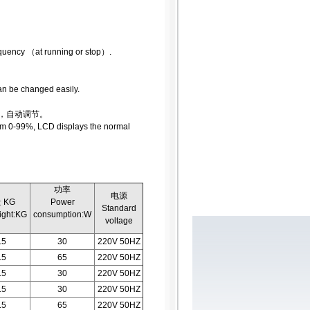
equency （at running or stop）.
can be changed easily.
例，自动调节。
rom 0-99%, LCD displays the normal
功率
电源
 KG
Power
Standard
ight:KG
consumption:W
voltage
.5
30
220V 50HZ
.5
65
220V 50HZ
.5
30
220V 50HZ
.5
30
220V 50HZ
.5
65
220V 50HZ