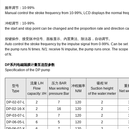
频率调节：10-99%
Manual control the stroke frequency from 10-99%, LCD displays the normal fre
冲程调节：10-99%
the start and stop point can be changed and the proportion rate and direction c
按键操作、接受脉冲信号、面板显示、内置乘法、除法器，自动调节。
Auto control the stroke frequency by the impulse signal from 0-99%. Can be set
the pump runs N times. N/1: receive N impulse, the pump runs once. The scope
of N.
DP系列电磁隔膜计量泵选型参数
Specification of the DP pump
流量 L/H
压力 BAR
吸程 M
型号
冲程频率
重
Flow
Max working
Suction height
Type
N/M
Net w
capacity: l/H
pressure:Bar
of the water:meter
DP-02-07-L
2
7
120
2
DP-02-16-X
2
16
120
2
DP-03-07-L
3
7
120
2
DP-06-05-L
6
5
120
2
DP-06-07-X
6
7
120
2