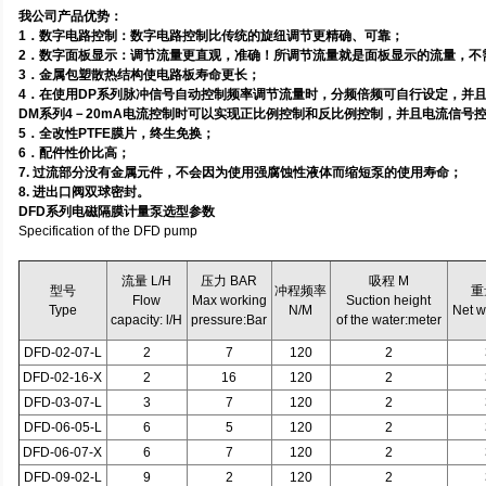
我公司产品优势：
1．数字电路控制：数字电路控制比传统的旋纽调节更精确、可靠；
2．数字面板显示：调节流量更直观，准确！所调节流量就是面板显示的流量，不
3．金属包塑散热结构使电路板寿命更长；
4．在使用DP系列脉冲信号自动控制频率调节流量时，分频倍频可自行设定，并且
DM系列4－20mA电流控制时可以实现正比例控制和反比例控制，并且电流信号
5．全改性PTFE膜片，终生免换；
6．配件性价比高；
7. 过流部分没有金属元件，不会因为使用强腐蚀性液体而缩短泵的使用寿命；
8. 进出口阀双球密封。
DFD系列电磁隔膜计量泵选型参数
Specification of the DFD pump
流量 L/H
压力 BAR
吸程 M
型号
冲程频率
重
Flow
Max working
Suction height
Type
N/M
Net w
capacity: l/H
pressure:Bar
of the water:meter
DFD-02-07-L
2
7
120
2
DFD-02-16-X
2
16
120
2
DFD-03-07-L
3
7
120
2
DFD-06-05-L
6
5
120
2
DFD-06-07-X
6
7
120
2
DFD-09-02-L
9
2
120
2