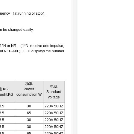
quency （at running or stop）.
an be changed easily.
 1*N or N/1. （1*N: receive one impulse,
 of N: 1-999.） LED displays the number
功率
电源
量 KG
Power
Standard
eight:KG
consumption:W
voltage
3.5
30
220V 50HZ
3.5
65
220V 50HZ
3.5
30
220V 50HZ
3.5
30
220V 50HZ
3.5
65
220V 50HZ