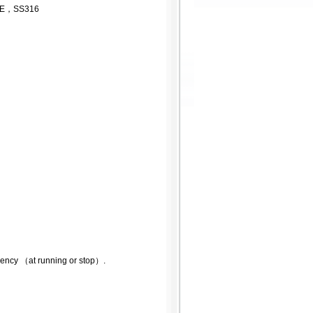
，SS316
uency （at running or stop）.