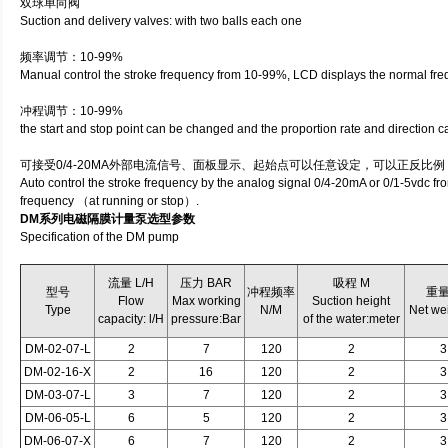
双球单向阀
Suction and delivery valves: with two balls each one
频率调节：10-99%
Manual control the stroke frequency from 10-99%, LCD displays the normal fr
冲程调节：10-99%
the start and stop point can be changed and the proportion rate and direction 
可接受0/4-20MA外部电流信号、面板显示、起始点可以任意设定，可以正反比
Auto control the stroke frequency by the analog signal 0/4-20mA or 0/1-5vdc f
frequency （at running or stop）.
DM系列电磁隔膜计量泵选型参数
Specification of the DM pump
流量 L/H
压力 BAR
吸程 M
型号
冲程频率
重量
Flow
Max working
Suction height
Type
N/M
Net we
capacity: l/H
pressure:Bar
of the water:meter
DM-02-07-L
2
7
120
2
3
DM-02-16-X
2
16
120
2
3
DM-03-07-L
3
7
120
2
3
DM-06-05-L
6
5
120
2
3
DM-06-07-X
6
7
120
2
3