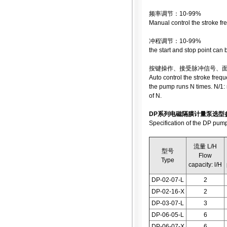
频率调节：10-99%
Manual control the stroke f
冲程调节：10-99%
the start and stop point can
按键操作、接受脉冲信号、
Auto control the stroke fre
the pump runs N times. N/1:
of N.
DP系列电磁隔膜计量泵选型
Specification of the DP pum
流量 L/H
型号
Flow
Type
capacity: l/H
DP-02-07-L
2
DP-02-16-X
2
DP-03-07-L
3
DP-06-05-L
6
DP-06-07-X
6