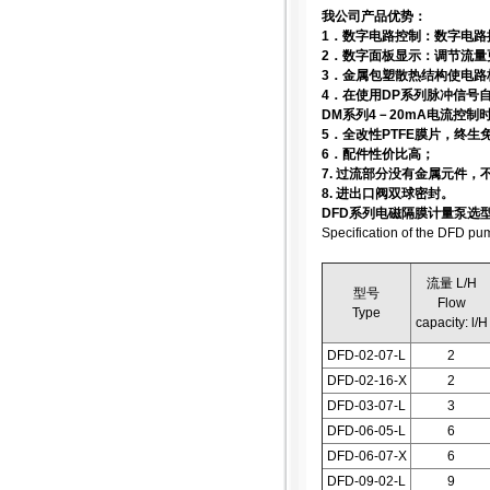
我公司产品优势：
1．数字电路控制：数字电路
2．数字面板显示：调节流
3．金属包塑散热结构使电路
4．在使用DP系列脉冲信号
DM系列4－20mA电流控
5．全改性PTFE膜片，终生
6．配件性价比高；
7. 过流部分没有金属元件
8. 进出口阀双球密封。
DFD系列电磁隔膜计量泵选
Specification of the DFD pu
流量 L/H
型号
Flow
Type
capacity: l/H
DFD-02-07-L
2
DFD-02-16-X
2
DFD-03-07-L
3
DFD-06-05-L
6
DFD-06-07-X
6
DFD-09-02-L
9