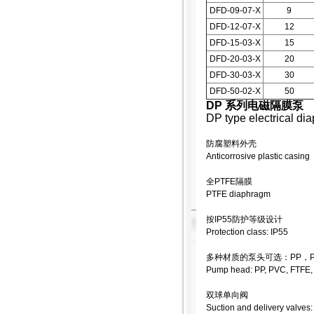
DFD-09-07-X
9
DFD-12-07-X
12
DFD-15-03-X
15
DFD-20-03-X
20
DFD-30-03-X
30
DFD-50-02-X
50
DP 系列电磁隔膜泵
DP type electrical d
防腐塑料外壳
Anticorrosive plastic casing
全PTFE隔膜
PTFE diaphragm
按IP55防护等级设计
Protection class: IP55
多种材质的泵头可选：PP，PV
Pump head: PP, PVC, FTFE
双球单向阀
Suction and delivery valves: