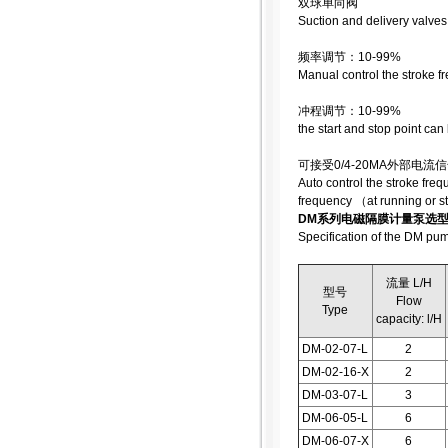
双球单向阀
Suction and delivery valves
频率调节：10-99%
Manual control the stroke 
冲程调节：10-99%
the start and stop point ca
可接受0/4-20MA外部
Auto control the stroke fre
frequency （at running or s
DM系列电磁隔膜计量泵选
Specification of the DM pu
流量 L/H
型号
Flow
Type
capacity: l/H
DM-02-07-L
2
DM-02-16-X
2
DM-03-07-L
3
DM-06-05-L
6
DM-06-07-X
6