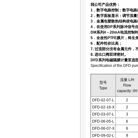
我公司产品优势：
1．数字电路控制：数字电路
2．数字面板显示：调节流
3．金属包塑散热结构使电路
4．在使用DP系列脉冲信号
DM系列4－20mA电流控
5．全改性PTFE膜片，终生
6．配件性价比高；
7. 过流部分没有金属元件
8. 进出口阀双球密封。
DFD系列电磁隔膜计量泵选
Specification of the DFD pu
流量 L/H
型号
Flow
Type
capacity: l/H
DFD-02-07-L
2
DFD-02-16-X
2
DFD-03-07-L
3
DFD-06-05-L
6
DFD-06-07-X
6
DFD-09-02-L
9