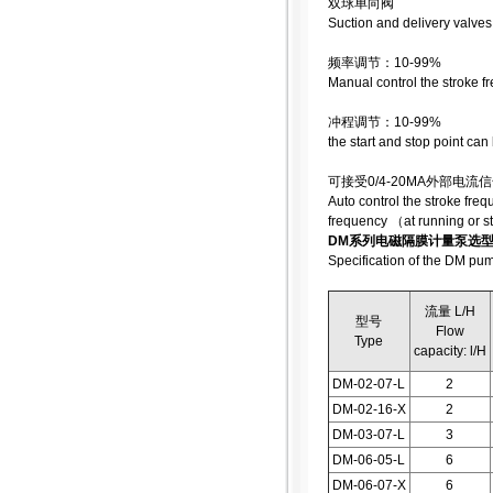
双球单向阀
Suction and delivery valves
频率调节：10-99%
Manual control the stroke 
冲程调节：10-99%
the start and stop point ca
可接受0/4-20MA外部
Auto control the stroke fre
frequency （at running or s
DM系列电磁隔膜计量泵选
Specification of the DM pu
流量 L/H
型号
Flow
Type
capacity: l/H
DM-02-07-L
2
DM-02-16-X
2
DM-03-07-L
3
DM-06-05-L
6
DM-06-07-X
6