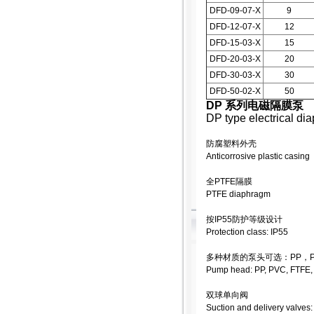
DFD-09-07-X
9
DFD-12-07-X
12
DFD-15-03-X
15
DFD-20-03-X
20
DFD-30-03-X
30
DFD-50-02-X
50
DP 系列电磁隔膜泵
DP type electrical d
防腐塑料外壳
Anticorrosive plastic casing
全PTFE隔膜
PTFE diaphragm
按IP55防护等级设计
Protection class: IP55
多种材质的泵头可选：PP，PV
Pump head: PP, PVC, FTFE
双球单向阀
Suction and delivery valves: