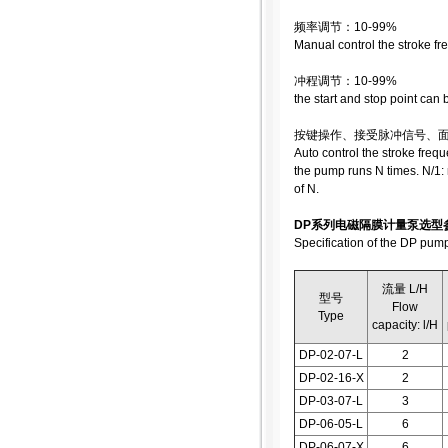
频率调节：10-99%
Manual control the stroke f
冲程调节：10-99%
the start and stop point can
按键操作、接受脉冲信号、
Auto control the stroke fre
the pump runs N times. N/1:
of N.
DP系列电磁隔膜计量泵选型
Specification of the DP pum
流量 L/H
型号
Flow
Type
capacity: l/H
DP-02-07-L
2
DP-02-16-X
2
DP-03-07-L
3
DP-06-05-L
6
DP-06-07-X
6