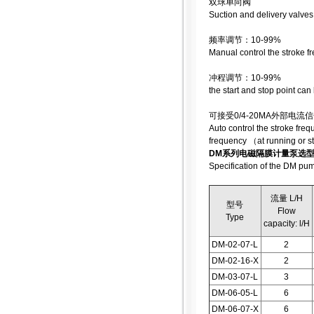
双球单向阀
Suction and delivery valves
频率调节：10-99%
Manual control the stroke 
冲程调节：10-99%
the start and stop point ca
可接受0/4-20MA外部
Auto control the stroke fre
frequency （at running or s
DM系列电磁隔膜计量泵选
Specification of the DM pu
流量 L/H
型号
Flow
Type
capacity: l/H
DM-02-07-L
2
DM-02-16-X
2
DM-03-07-L
3
DM-06-05-L
6
DM-06-07-X
6