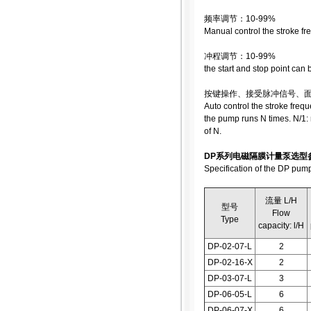
频率调节：10-99%
Manual control the stroke f
冲程调节：10-99%
the start and stop point can
按键操作、接受脉冲信号、
Auto control the stroke fre
the pump runs N times. N/1:
of N.
DP系列电磁隔膜计量泵选型
Specification of the DP pum
流量 L/H
型号
Flow
Type
capacity: l/H
DP-02-07-L
2
DP-02-16-X
2
DP-03-07-L
3
DP-06-05-L
6
DP-06-07-X
6