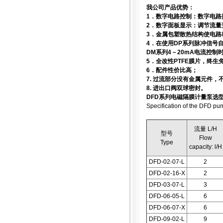
我公司产品优势：
1．数字电路控制：数字电路
2．数字面板显示：调节流
3．金属包塑散热结构使电路
4．在使用DP系列脉冲信号
DM系列4－20mA电流控
5．全改性PTFE膜片，终生
6．配件性价比高；
7. 过流部分没有金属元件
8. 进出口阀双球密封。
DFD系列电磁隔膜计量泵选
Specification of the DFD pu
流量 L/H
型号
Flow
Type
capacity: l/H
DFD-02-07-L
2
DFD-02-16-X
2
DFD-03-07-L
3
DFD-06-05-L
6
DFD-06-07-X
6
DFD-09-02-L
9