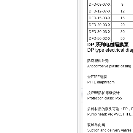
DFD-09-07-X
9
DFD-12-07-X
12
DFD-15-03-X
15
DFD-20-03-X
20
DFD-30-03-X
30
DFD-50-02-X
50
DP 系列电磁隔膜泵
DP type electrical d
防腐塑料外壳
Anticorrosive plastic casing
全PTFE隔膜
PTFE diaphragm
按IP55防护等级设计
Protection class: IP55
多种材质的泵头可选：PP，PV
Pump head: PP, PVC, FTFE
双球单向阀
Suction and delivery valves: