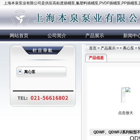
上海本泉泵业有限公司是供应高粘度插桶泵,氟塑料插桶泵,PVDF插桶泵,PP插桶泵
网站首页
公司简介
产品展示
新闻中
首页
>
产品展示
> >
离心泵
>
产品信息
离心泵
点击放大
QDWF、QDWFJ系列轻
Q