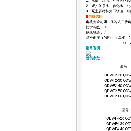
1
、稀薄、清洁、不含固体颗
2
、诸如矿泉水、软化水、纯
3
、泵主要材料为不锈钢，可
■
电机选用
电机为全封闭、风冷式二极
防护等级：IP55
绝缘等级：F
标准电压（50Hz）：单相
2
三相
型号说明
性能参数
型号
QDWF2-20 QDW
QDWF2-30 QDW
QDWF2-40 QDW
QDWF2-50 QDW
QDWF2-60 QDW
型号
QDWF4-20 QD
QDWF4-30 QD
QDWF4-40 QD