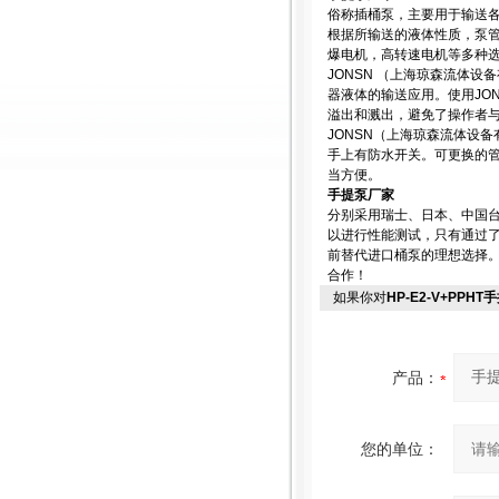
俗称插桶泵，主要用于输送
根据所输送的液体性质，泵管
爆电机，高转速电机等多种
JONSN （上海琼森流体
器液体的输送应用。使用JO
溢出和溅出，避免了操作者
JONSN（上海琼森流体设
手上有防水开关。可更换的
当方便。
手提泵厂家
分别采用瑞士、日本、中国
以进行性能测试，只有通过了
前替代进口桶泵的理想选择
合作！
如果你对
HP-E2-V+PPH
产品：
您的单位：