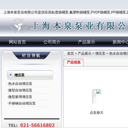
上海本泉泵业有限公司是供应高粘度插桶泵,氟塑料插桶泵,PVDF插桶泵,PP插桶泵
网站首页
公司简介
产品展示
新闻中
首页
>
产品展示
>
增压泵
>
热水自动增
产品信息
增压泵
·热水自动增压泵
·微型自动增压泵
·微型家用增压泵
·不锈钢自动增压泵
点击放大