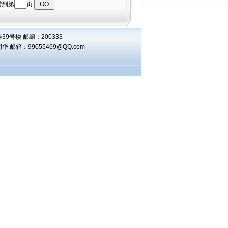
转到第
页
9号楼 邮编：200333
王明华 邮箱：
99055469@QQ.com