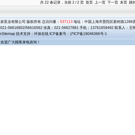
共 22 条记录，当前 2 / 2 页
首页
上一页
下一页 末页 跳
泉泵业有限公司 版权所有 总访问量：
537113
地址：中国上海市普陀区新村路1288弄3
21-56616802/56616562 传真：021-56627881 手机：13761659492 联系人：
eSitemap
技术支持：环保在线 ICP备案号：
沪ICP备19046366号-1
欢迎广大顾客来电咨询！